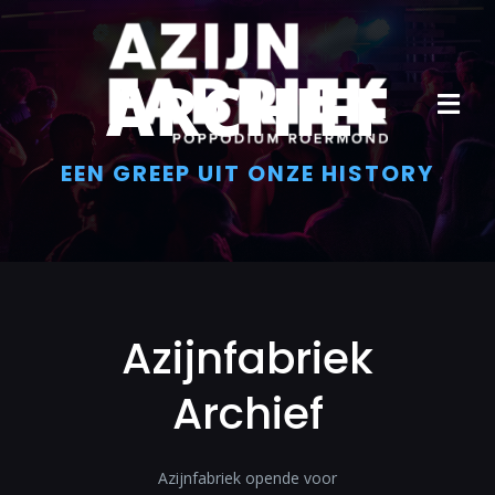
Ga
naar
inhoud
ARCHIEF
Tog
Navi
EEN GREEP UIT ONZE HISTORY
Home
Agenda
Info
Azijnfabriek
Archief
Archief
Contact
Azijnfabriek opende voor