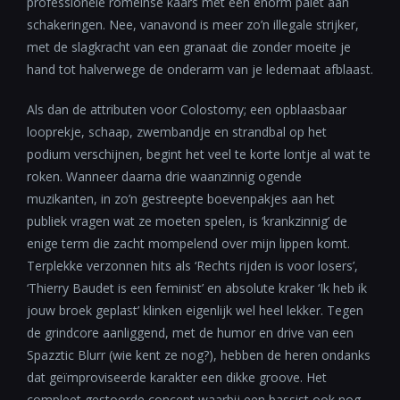
professionele romeinse kaars met een enorm palet aan
schakeringen. Nee, vanavond is meer zo’n illegale strijker,
met de slagkracht van een granaat die zonder moeite je
hand tot halverwege de onderarm van je ledemaat afblaast.
Als dan de attributen voor Colostomy; een opblaasbaar
looprekje, schaap, zwembandje en strandbal op het
podium verschijnen, begint het veel te korte lontje al wat te
roken. Wanneer daarna drie waanzinnig ogende
muzikanten, in zo’n gestreepte boevenpakjes aan het
publiek vragen wat ze moeten spelen, is ‘krankzinnig’ de
enige term die zacht mompelend over mijn lippen komt.
Terplekke verzonnen hits als ‘Rechts rijden is voor losers’,
‘Thierry Baudet is een feminist’ en absolute kraker ‘Ik heb ik
jouw broek geplast’ klinken eigenlijk wel heel lekker. Tegen
de grindcore aanliggend, met de humor en drive van een
Spazztic Blurr (wie kent ze nog?), hebben de heren ondanks
dat geïmproviseerde karakter een dikke groove. Het
compleet gestoorde concept waarbij een bassist ook nog