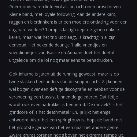
Roermondenaren liefdevol als autochtonen omschreven.
Kleine band, met loyale following. Aan de andere kant,
raggen en bierdrinken; is er een mooiere ontlading voor een
dag hard werken? ‘Lomp is lastig’ roept de groep enkele
keren, maar wat het trio uitdraagt, is krachtig in al zijn
eenvoud. Het bekende deuntje ‘Hallo vriendjes en
vriendinnetjes’ van Bassie en Adriaan doet het drietal
uitgeleide om die lol nog maar eens te benadrukken.
Ook Inhume is jaren uit de running geweest, maar is op
twee vlakken heel anders dan de support acts. Zij kunnen
wel bogen over een deftige discografie én hebben voor de
verandering een bassist binnen de gelederen. Dat feitje
wordt ook even nadrukkelijk benoemd. De muziek? Is het
grindcore of is het deathmetal? Eh, ja lijkt het enige
antwoord. Alsof het een springtouw is, hopt de band met
het grootste gemak van het één naar het andere genre.
Zware grunts torenen hoog boven het extreme tempo uit.