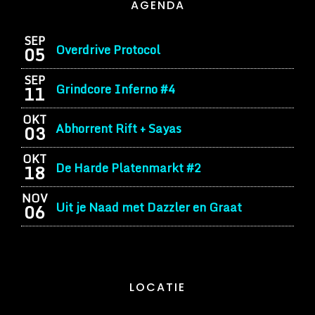
AGENDA
SEP
Overdrive Protocol
05
SEP
Grindcore Inferno #4
11
OKT
Abhorrent Rift + Sayas
03
OKT
De Harde Platenmarkt #2
18
NOV
Uit je Naad met Dazzler en Graat
06
LOCATIE