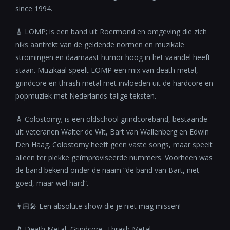
since 1994.
🎸 LOMP; is een band uit Roermond en omgeving die zich
niks aantrekt van de geldende normen en muzikale
stromingen en daarnaast humor hoog in het vaandel heeft
staan. Muzikaal speelt LOMP een mix van death metal,
grindcore en thrash metal met invloeden uit de hardcore en
popmuziek met Nederlands-talige teksten.
🎸 Colostomy; is een oldschool grindcoreband, bestaande
uit veteranen Walter de Wit, Bart van Wallenberg en Edwin
Den Haag. Colostomy heeft geen vaste songs, maar speelt
alleen ter plekke geïmproviseerde nummers. Voorheen was
de band bekend onder de naam “de band van Bart, niet
goed, maar wel hard”.
👨🏻‍🎤 Een absolute show die je niet mag missen!
🎵 Death Metal, Grindcore, Thrash Metal.