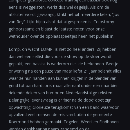
eens is weggelaten, werkt dus wel degelijk. Als om de
afsluiter wordt gevraagd, klinkt het uit meerdere kelen; “Jos
van Rey”. Lijkt bijna alsof dat afgesproken is. Colostomy
gehoorzaamt en blaast de laatste noten voor onze
wethouder over de opblaasspeeltjes heen het publiek in.
Lomp, oh wacht LOMP, is niet zo heel anders. Zij hebben
dan wel een setlist die voor de show op de vloer wordt
geplakt, een bassist is wederom niet de herkennen. Beetje
onwennig na een pauze van maar liefst 21 jaar belandt alles
waar ze hun handen aan kunnen krijgen in de blender van
grind tot aan hardcore, maar allemaal onder een naar bier
riekende deken van humor en Nederlandstalige teksten.
Belangrijke levensvraag is er ‘bier na de dood’ doet zijn
opwachting. Glorieuze terugkomst van een band waarvoor
opvallend veel mensen de reis van buiten de gemeente
Roermond hebben gemaakt. Tegelen, Weert en Eindhoven
worden dankbaar bij naam genoemd en de