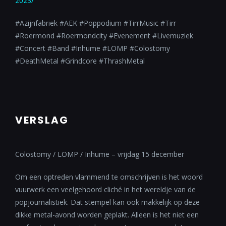
2023/
#Azijnfabriek #AEK #Poppodium #TirrMusic #Tirr
#Roermond #Roermondcity #Evenement #Livemuziek
#Concert #Band #Inhume #LOMP #Colostomy
#DeathMetal #Grindcore #ThrashMetal
VERSLAG
Colostomy / LOMP / Inhume – vrijdag 15 december
Om een optreden vlammend te omschrijven is het woord
vuurwerk een veelgehoord cliché in het wereldje van de
popjournalistiek. Dat stempel kan ook makkelijk op deze
dikke metal-avond worden geplakt. Alleen is het niet een