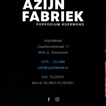
Azijnfabriek
Zwartbroekstraat 17
6041 JL Roermond
0475 – 232 888
info@azijnfabriek.nl
KvK: 75220431
Btw-id: NL.8601.93.329.B01