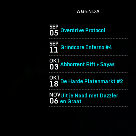
AGENDA
SEP
Overdrive Protocol
05
SEP
Grindcore Inferno #4
11
OKT
Abhorrent Rift + Sayas
03
OKT
De Harde Platenmarkt #2
18
NOV
Uit je Naad met Dazzler
06
en Graat