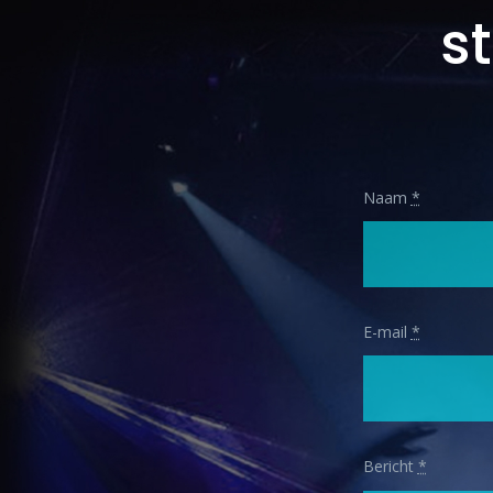
s
Naam
*
E-mail
*
Bericht
*