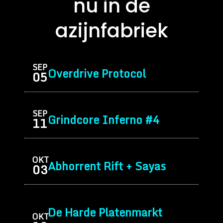
nu in de
azijnfabriek
SEP
Overdrive Protocol
05
SEP
Grindcore Inferno #4
11
OKT
Abhorrent Rift + Sayas
03
De Harde Platenmarkt
OKT