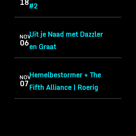
18
#2
Uit je Naad met Dazzler
NOV
06
en Graat
Hemelbestormer + The
NOV
07
Fifth Alliance | Roerig