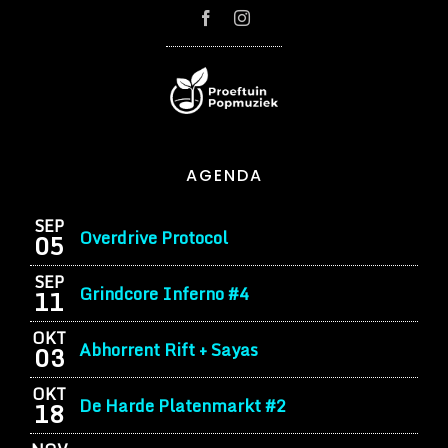
AGENDA
SEP
Overdrive Protocol
05
SEP
Grindcore Inferno #4
11
OKT
Abhorrent Rift + Sayas
03
OKT
De Harde Platenmarkt #2
18