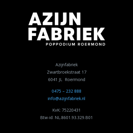
Azijnfabriek
Zwartbroekstraat 17
6041 JL Roermond
0475 – 232 888
info@azijnfabriek.nl
KvK: 75220431
Btw-id: NL.8601.93.329.B01