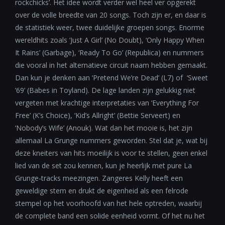
rockchicks’. Het idee wordt verder wel heel ver opgerekt
over de volle breedte van 20 songs. Toch zijn er, en daar is
de statistiek weer, twee duidelijke groepen songs. Enorme
wereldhits zoals ‘Just A Girl’ (No Doubt), ‘Only Happy When
It Rains’ (Garbage), ‘Ready To Go’ (Republica) en nummers
die vooral in het alternatieve circuit naam hebben gemaakt.
Dan kun je denken aan ‘Pretend We’re Dead’ (L7) of ‘Sweet
’69’ (Babes in Toyland). De lage landen zijn gelukkig niet
vergeten met krachtige interpretaties van ‘Everything For
Free’ (K’s Choice), ‘Kid’s Allright’ (Bettie Serveert) en
‘Nobody’s Wife’ (Anouk). Wat dan het mooie is, het zijn
allemaal La Grunge nummers geworden. Stel dat je, wat bij
deze kneiters van hits moeilijk is voor te stellen, geen enkel
lied van de set zou kennen, kun je heerlijk met pure La
Grunge-tracks meezingen. Zangeres Kelly heeft een
geweldige stem en drukt de eigenheid als een felrode
stempel op het voorhoofd van het hele optreden, waarbij
de complete band een solide eenheid vormt. Of het nu het