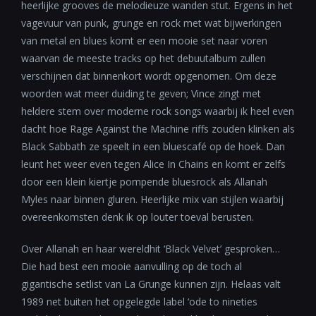
heerlijke grooves de melodieuze wanden stut. Ergens in het
vagevuur van punk, grunge en rock met wat bijwerkingen
van metal en blues komt er een mooie set naar voren
waarvan de meeste tracks op het debuutalbum zullen
verschijnen dat binnenkort wordt opgenomen. Om deze
woorden wat meer duiding te geven; Vince zingt met
heldere stem over moderne rock songs waarbij ik heel even
dacht hoe Rage Against the Machine riffs zouden klinken als
Black Sabbath ze speelt in een bluescafé op de hoek. Dan
leunt het weer even tegen Alice In Chains en komt er zelfs
door een klein kiertje pompende bluesrock als Allanah
Myles naar binnen gluren. Heerlijke mix van stijlen waarbij
overeenkomsten denk ik op louter toeval berusten.
Over Allanah en haar wereldhit ‘Black Velvet’ gesproken…
Die had best een mooie aanvulling op de toch al
gigantische setlist van La Grunge kunnen zijn. Helaas valt
1989 net buiten het opgelegde label ‘ode to nineties