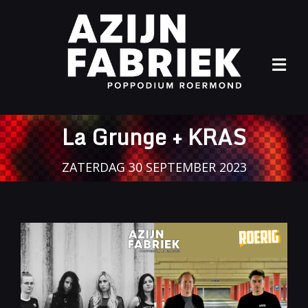
Ga
naar
inhoud
Tog
Navi
Home
La Grunge + KRAS
Agenda
ZATERDAG 30 SEPTEMBER 2023
Info
Archief
Contact