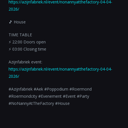
https://azijnfabriek.nl/event/nonannyatthefactory-04-04-
2026/
🎵 House
TIME TABLE
⚡️ 22:00 Doors open
⚡️ 03:00 Closing time
Azijnfabriek event:
https://azijnfabriek.nl/event/nonannyatthefactory-04-04-
2026/
#Azijnfabriek #Aek #Poppodium #Roermond
#Roermondcity #Evenement #Event #Party
#NoNannyAtTheFactory #House