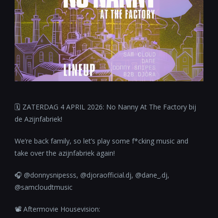
🗓 ZATERDAG 4 APRIL 2026: No Nanny At The Factory bij
de Azijnfabriek!
We’re back family, so let’s play some f*cking music and
take over the azijnfabriek again!
🎧 @donnysnipesss, @djoraofficial.dj, @dane_.dj,
@samcloudtmusic
📽 Aftermovie Housevision: