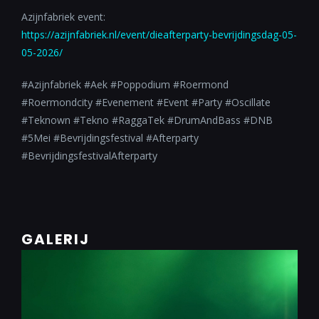
Azijnfabriek event:
https://azijnfabriek.nl/event/dieafterparty-bevrijdingsdag-05-
05-2026/
#Azijnfabriek #Aek #Poppodium #Roermond
#Roermondcity #Evenement #Event #Party #Oscillate
#Teknown #Tekno #RaggaTek #DrumAndBass #DNB
#5Mei #Bevrijdingsfestival #Afterparty
#BevrijdingsfestivalAfterparty
GALERIJ