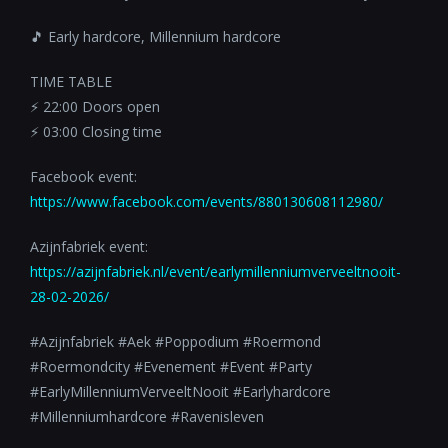
🎵 Early hardcore, Millennium hardcore
TIME TABLE
⚡️ 22:00 Doors open
⚡️ 03:00 Closing time
Facebook event:
https://www.facebook.com/events/880130608112980/
Azijnfabriek event:
https://azijnfabriek.nl/event/earlymillenniumverveeltnooit-
28-02-2026/
#Azijnfabriek #Aek #Poppodium #Roermond
#Roermondcity #Evenement #Event #Party
#EarlyMillenniumVerveeltNooit #Earlyhardcore
#Millenniumhardcore #Ravenisleven