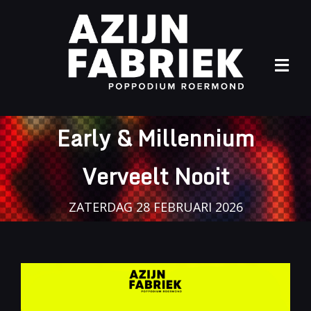
Ga
naar
inhoud
Tog
Navi
Home
Early & Millennium
Agenda
Verveelt Nooit
Info
ZATERDAG 28 FEBRUARI 2026
Archief
Contact