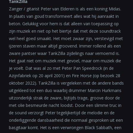
TankZilla
Zanger / gitarist Peter van Elderen is als een koning Midas.
In plaats van goud transformeert alles wat hij aanraakt in
beton. Gelukkig voor hem is dat alleen van toepassing op
zijn muziek en niet op het biertje dat met deze soundtrack
wel heel goed smaakt. Het moet zwaar zijn, verstevigd met
ijzeren staven maar altijd groovend. Immer rollend als een
zware pantser waar TankZilla zijdelings naar vernoemd is.
Het gaat niet om muziek met gevoel, maar om muziek die
je voelt. Dat was al zo met Peter Pan Speedrock (in de
Azijnfabriek op 20 april 2001) en Fire Horse (op bezoek 28
oktober 2022). TankZilla is vergeleken met de andere bands
uitgekleed tot een duo waarbij drummer Marcin Hurkmans
uitzonderlijk strak de zware, bijtijds trage, groove door de
met olie besmeurde nacht loodst. Door een slimme truc in
de sound verzorgt Peter tegelijkertijd de melodie en de
onderliggende dansbaarheid die normaal gesproken uit een
basgitaar komt. Het is een verwrongen Black Sabbath, een