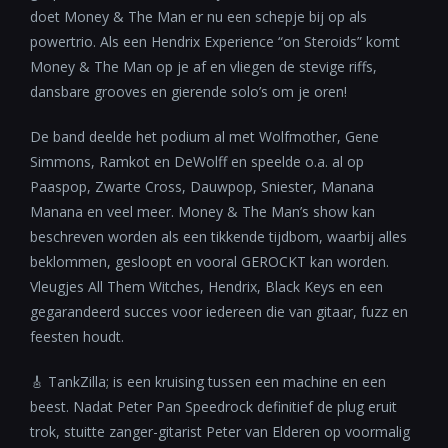
doet Money & The Man er nu een schepje bij op als
powertrio. Als een Hendrix Experience “on Steroids” komt
Money & The Man op je af en vliegen de stevige riffs,
dansbare grooves en gierende solo’s om je oren!
De band deelde het podium al met Wolfmother, Gene
Simmons, Ramkot en DeWolff en speelde o.a. al op
Paaspop, Zwarte Cross, Dauwpop, Sniester, Manana
Manana en veel meer. Money & The Man’s show kan
beschreven worden als een tikkende tijdbom, waarbij alles
beklommen, gesloopt en vooral GEROCKT kan worden.
Vleugjes All Them Witches, Hendrix, Black Keys en een
gegarandeerd succes voor iedereen die van gitaar, fuzz en
feesten houdt.
🎸 TankZilla; is een kruising tussen een machine en een
beest. Nadat Peter Pan Speedrock definitief de plug eruit
trok, stuitte zanger-gitarist Peter van Elderen op voormalig