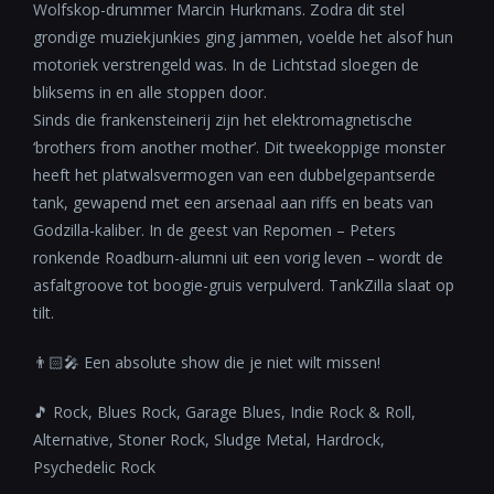
Wolfskop-drummer Marcin Hurkmans. Zodra dit stel
grondige muziekjunkies ging jammen, voelde het alsof hun
motoriek verstrengeld was. In de Lichtstad sloegen de
bliksems in en alle stoppen door.
Sinds die frankensteinerij zijn het elektromagnetische
‘brothers from another mother’. Dit tweekoppige monster
heeft het platwalsvermogen van een dubbelgepantserde
tank, gewapend met een arsenaal aan riffs en beats van
Godzilla-kaliber. In de geest van Repomen – Peters
ronkende Roadburn-alumni uit een vorig leven – wordt de
asfaltgroove tot boogie-gruis verpulverd. TankZilla slaat op
tilt.
👨🏻‍🎤 Een absolute show die je niet wilt missen!
🎵 Rock, Blues Rock, Garage Blues, Indie Rock & Roll,
Alternative, Stoner Rock, Sludge Metal, Hardrock,
Psychedelic Rock