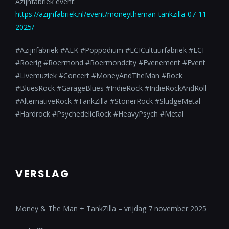
Azijnfabriek event:
https://azijnfabriek.nl/event/moneytheman-tankzilla-07-11-
2025/
#Azijnfabriek #AEK #Poppodium #ECICultuurfabriek #ECI
#Roerig #Roermond #Roermondcity #Evenement #Event
#Livemuziek #Concert #MoneyAndTheMan #Rock
#BluesRock #GarageBlues #IndieRock #IndieRockAndRoll
#AlternativeRock #TankZilla #StonerRock #SludgeMetal
#Hardrock #PsychedelicRock #HeavyPsych #Metal
VERSLAG
Money & The Man + TankZilla – vrijdag 7 november 2025