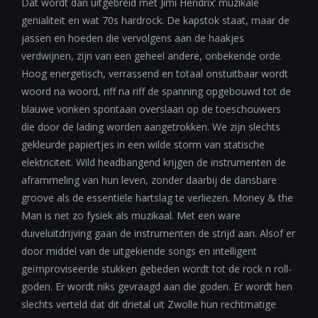
Dat wordt dan uitgebreid met Jimi Hendrix’ muzikale
genialiteit en wat 70s hardrock. De kapstok staat, maar de
jassen en hoeden die vervolgens aan de haakjes
verdwijnen, zijn van een geheel andere, onbekende orde.
Hoog energetisch, verrassend en totaal onstuitbaar wordt
woord na woord, riff na riff de spanning opgebouwd tot de
blauwe vonken spontaan overslaan op de toeschouwers
die door de lading worden aangetrokken. We zijn slechts
gekleurde papiertjes in een wilde storm van statische
elektriciteit. Wild headbangend krijgen de instrumenten de
aframmeling van hun leven, zonder daarbij de dansbare
groove als de essentiële hartslag te verliezen. Money & the
Man is net zo fysiek als muzikaal. Met een ware
duiveluitdrijving gaan de instrumenten de strijd aan. Alsof er
door middel van de uitgekiende songs en intelligent
geïmproviseerde stukken gebeden wordt tot de rock n roll-
goden. Er wordt niks gevraagd aan die goden. Er wordt hen
slechts verteld dat dit drietal uit Zwolle hun rechtmatige