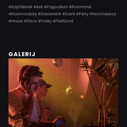
#Azijnfabriek #Aek #Poppodium #Roermond
#Roermondcity #Evenement #Event #Party #Nonchalance
#House #Disco #Funky #FeelGood
GALERIJ