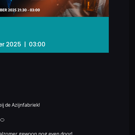
er 2025 | 03:00
 de Azijnfabriek!
 🍊
tivalzomer gewoon nog even door!