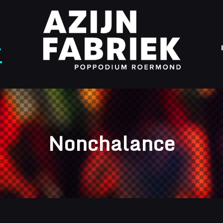
A
Nonchalance