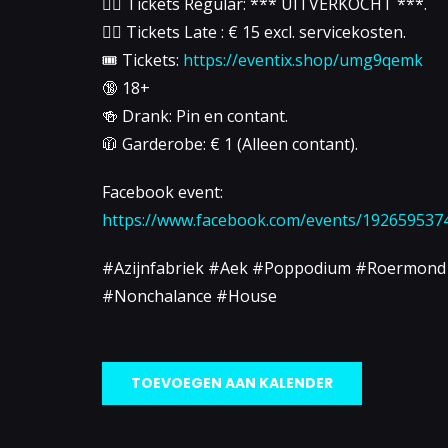
👉🏻 Tickets Regular: *** UITVERKOCHT ***.
👉🏻 Tickets Late : € 15 excl. servicekosten.
🎟 Tickets:
https://eventix.shop/umg9qemk
🔞 18+
🍻 Drank: Pin en contant.
🧥 Garderobe: € 1 (Alleen contant).
Facebook event:
https://www.facebook.com/events/192659537
#Azijnfabriek #Aek #Poppodium #Roermond
#Nonchalance #House
TOEVOEGEN AAN KALENDER