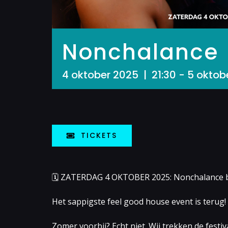
Nonchalance
4 oktober 2025 | 21:30
-
5 oktob
TICKETS
🗓 ZATERDAG 4 OKTOBER 2025: Nonchalance bij
Het sappigste feel good house event is terug!
Zomer voorbij? Echt niet. Wij trekken de fes