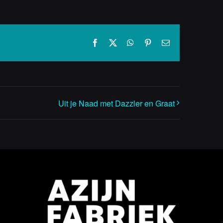
Facebook
X
WhatsApp
Pinterest
E-
mail
Uit je Naad met Dazzler en Graat