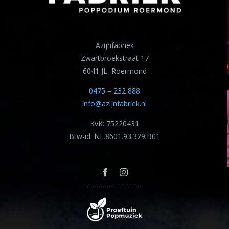
Azijnfabriek
Zwartbroekstraat 17
6041 JL Roermond
0475 – 232 888
info@azijnfabriek.nl
KvK: 75220431
Btw-id: NL.8601.93.329.B01