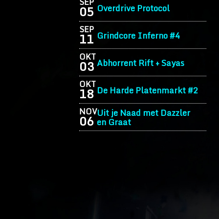
SEP
Overdrive Protocol
05
SEP
Grindcore Inferno #4
11
OKT
Abhorrent Rift + Sayas
03
OKT
De Harde Platenmarkt #2
18
NOV
Uit je Naad met Dazzler
06
en Graat