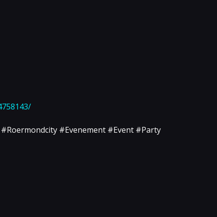
4758143/
 #Roermondcity #Evenement #Event #Party