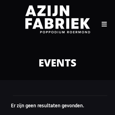
Ga
naar
inhoud
Tog
Navi
Home
Agend
EVENTS
Info
Archief
Contac
Eveneme
Er zijn geen resultaten gevonden.
Bericht
Evenement