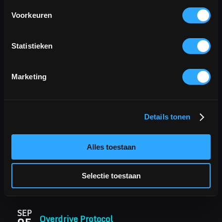
6041 JL Roermond
Voorkeuren
0475 – 232 888
info@azijnfabriek.nl
Statistieken
KvK: 75220431
Btw-id: NL.8601.93.329.B01
Marketing
Details tonen
Alles toestaan
Selectie toestaan
AGENDA
SEP
Overdrive Protocol