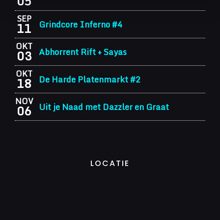
05
SEP
Grindcore Inferno #4
11
OKT
Abhorrent Rift + Sayas
03
OKT
De Harde Platenmarkt #2
18
NOV
Uit je Naad met Dazzler en Graat
06
LOCATIE