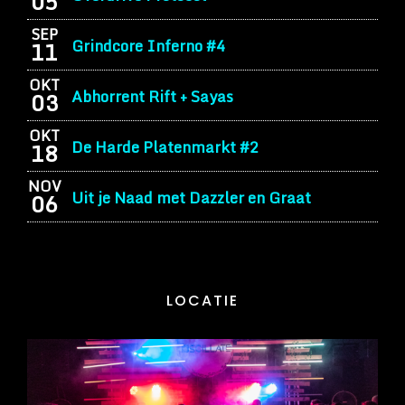
05
SEP
Grindcore Inferno #4
11
OKT
Abhorrent Rift + Sayas
03
OKT
De Harde Platenmarkt #2
18
NOV
Uit je Naad met Dazzler en Graat
06
LOCATIE