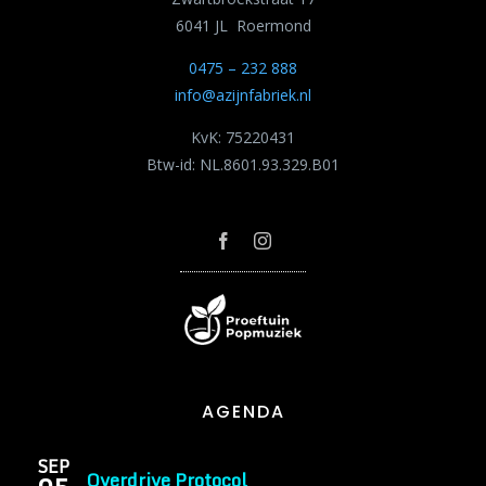
6041 JL Roermond
0475 – 232 888
info@azijnfabriek.nl
KvK: 75220431
Btw-id: NL.8601.93.329.B01
AGENDA
SEP
Overdrive Protocol