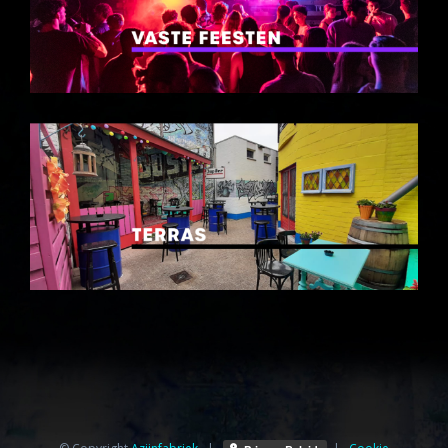
© Copyright
Azijnfabriek⁩
|
|
Cookie