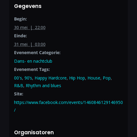
Gegevens
Begin:
30 mei | 22:00
Einde:
31 mei | 03:00
Evenement Categorie:
Dans- en nachtclub
Evenement Tags:
00's
,
90’s
,
Happy Hardcore
,
Hip Hop
,
House
,
Pop
,
R&B
,
Rhythm and blues
Site:
https://www.facebook.com/events/1460846129146950
/
Organisatoren