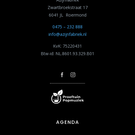
Zwartbroekstraat 17
6041 JL Roermond
0475 – 232 888
info@azijnfabriek.nl
KvK: 75220431
Btw-id: NL.8601.93.329.B01
AGENDA