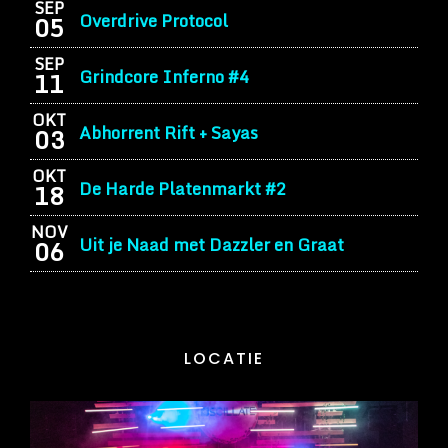
SEP
Overdrive Protocol
05
SEP
Grindcore Inferno #4
11
OKT
Abhorrent Rift + Sayas
03
OKT
De Harde Platenmarkt #2
18
NOV
Uit je Naad met Dazzler en Graat
06
LOCATIE