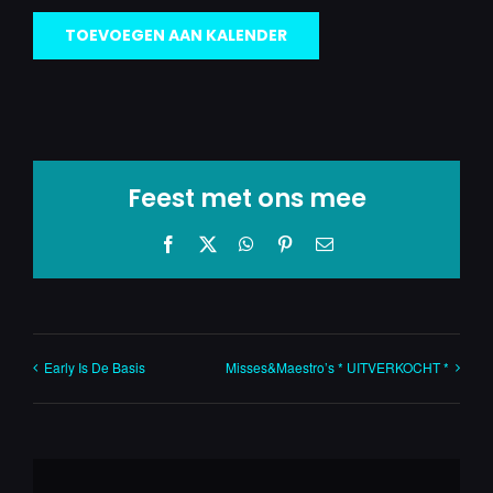
TOEVOEGEN AAN KALENDER
Feest met ons mee
Facebook
X
WhatsApp
Pinterest
E-
mail
Early Is De Basis
Misses&Maestro’s * UITVERKOCHT *