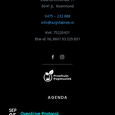
6041 JL Roermond
0475 – 232 888
info@azijnfabriek.nl
KvK: 75220431
Btw-id: NL.8601.93.329.B01
AGENDA
SEP
Overdrive Protocol