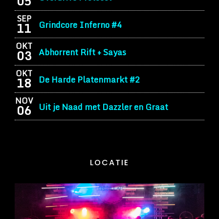
05
SEP
Grindcore Inferno #4
11
OKT
Abhorrent Rift + Sayas
03
OKT
De Harde Platenmarkt #2
18
NOV
Uit je Naad met Dazzler en Graat
06
LOCATIE