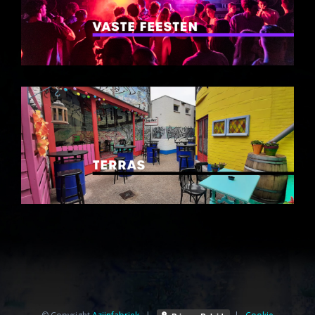
© Copyright
Azijnfabriek⁩
|
|
Cookie