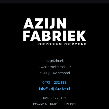
Azijnfabriek
Zwartbroekstraat 17
6041 JL Roermond
0475 – 232 888
info@azijnfabriek.nl
KvK: 75220431
Btw-id: NL.8601.93.329.B01