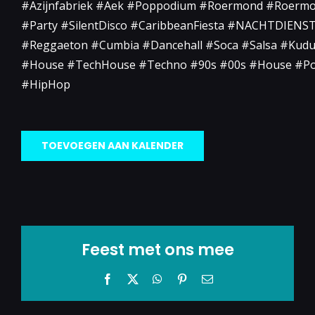
#Azijnfabriek #Aek #Poppodium #Roermond #Roermo
#Party #SilentDisco #CaribbeanFiesta #NACHTDIENST
#Reggaeton #Cumbia #Dancehall #Soca #Salsa #Kudu
#House #TechHouse #Techno #90s #00s #House #P
#HipHop
TOEVOEGEN AAN KALENDER
Feest met ons mee
Facebook
X
WhatsApp
Pinterest
E-
mail