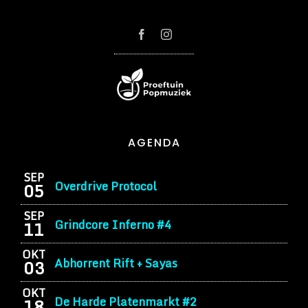
AGENDA
SEP
Overdrive Protocol
05
SEP
Grindcore Inferno #4
11
OKT
Abhorrent Rift + Sayas
03
OKT
De Harde Platenmarkt #2
18