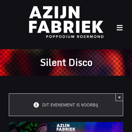
Ga
naar
inhoud
Tog
Navi
Home
Silent Disco
Agenda
Info
Archief
×
DIT EVENEMENT IS VOORBIJ.
Contact