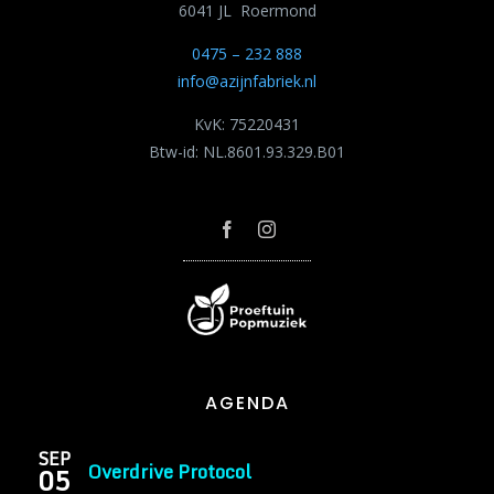
6041 JL Roermond
0475 – 232 888
info@azijnfabriek.nl
KvK: 75220431
Btw-id: NL.8601.93.329.B01
AGENDA
SEP
Overdrive Protocol
05