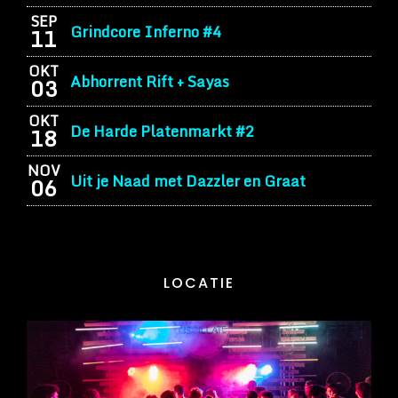
SEP
Grindcore Inferno #4
11
OKT
Abhorrent Rift + Sayas
03
OKT
De Harde Platenmarkt #2
18
NOV
Uit je Naad met Dazzler en Graat
06
LOCATIE