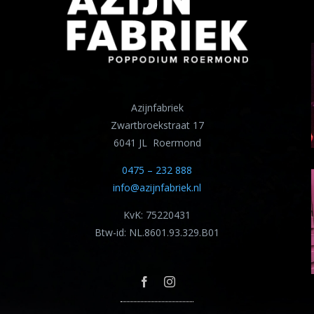
Azijnfabriek
Zwartbroekstraat 17
6041 JL Roermond
0475 – 232 888
info@azijnfabriek.nl
KvK: 75220431
Btw-id: NL.8601.93.329.B01