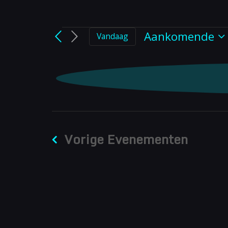
Evenem
Aankomende
Vandaag
Selecteer
een
datum.
Vorige
Evenementen