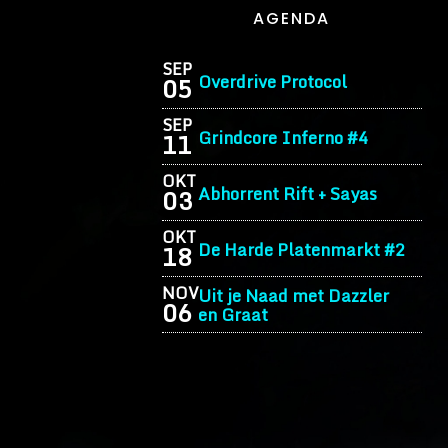
AGENDA
SEP
Overdrive Protocol
05
SEP
Grindcore Inferno #4
11
OKT
Abhorrent Rift + Sayas
03
OKT
De Harde Platenmarkt #2
18
NOV
Uit je Naad met Dazzler
06
en Graat