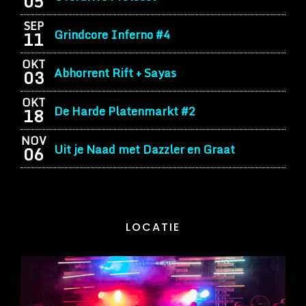
05
SEP
Grindcore Inferno #4
11
OKT
Abhorrent Rift + Sayas
03
OKT
De Harde Platenmarkt #2
18
NOV
Uit je Naad met Dazzler en Graat
06
LOCATIE