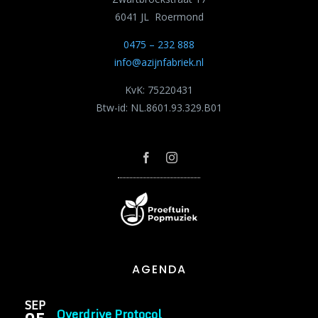
6041 JL Roermond
0475 – 232 888
info@azijnfabriek.nl
KvK: 75220431
Btw-id: NL.8601.93.329.B01
AGENDA
SEP
Overdrive Protocol