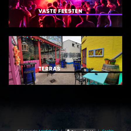
© Copyright
Azijnfabriek⁩
|
|
Cookie