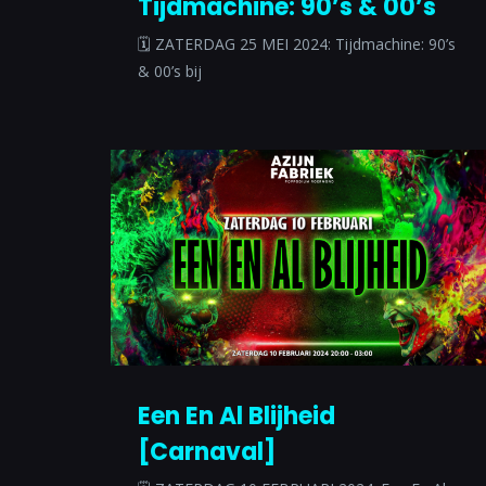
Tijdmachine: 90’s & 00’s
🗓 ZATERDAG 25 MEI 2024: Tijdmachine: 90’s
& 00’s bij
Een En Al Blijheid
[Carnaval]