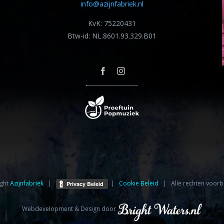
info@azijnfabriek.nl
KvK: 75220431
Btw-id: NL.8601.93.329.B01
ght
Azijnfabriek⁩
|
|
Cookie Beleid
| Alle rechten voorb
Webdevelopment & Design door