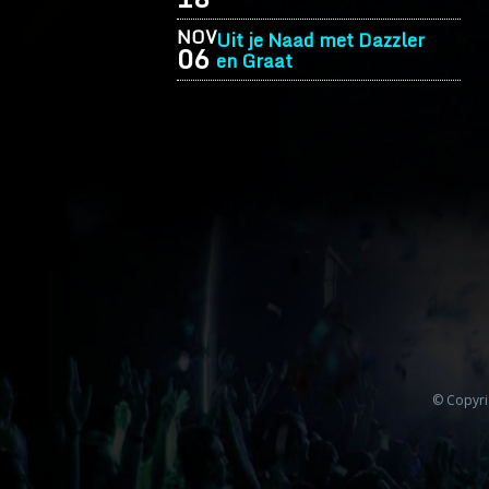
NOV
Uit je Naad met Dazzler
06
en Graat
© Copyri