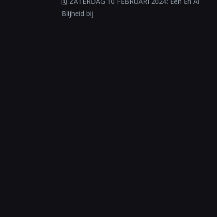
🗓 ZATERDAG 10 FEBRUARI 2024: Een En Al
Blijheid bij