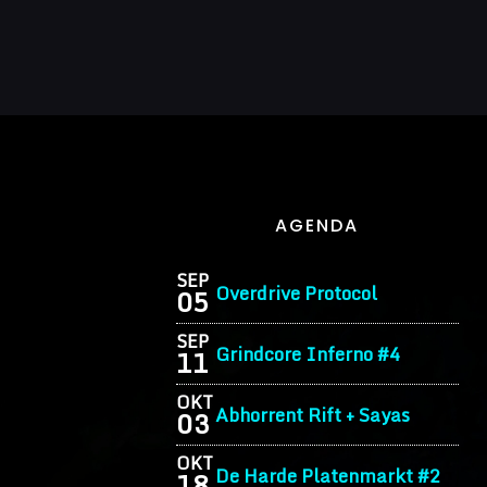
AGENDA
SEP
Overdrive Protocol
05
SEP
Grindcore Inferno #4
11
OKT
Abhorrent Rift + Sayas
03
OKT
De Harde Platenmarkt #2
18