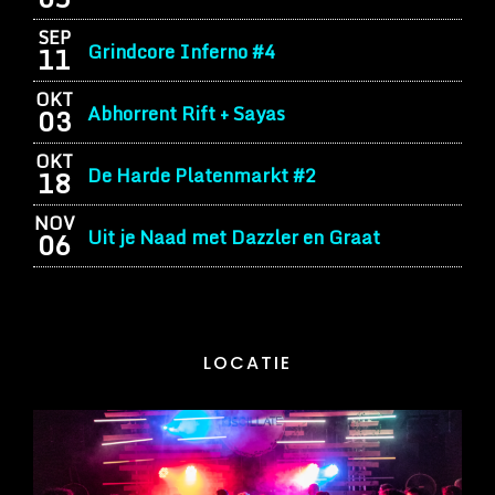
SEP
Grindcore Inferno #4
11
OKT
Abhorrent Rift + Sayas
03
OKT
De Harde Platenmarkt #2
18
NOV
Uit je Naad met Dazzler en Graat
06
LOCATIE