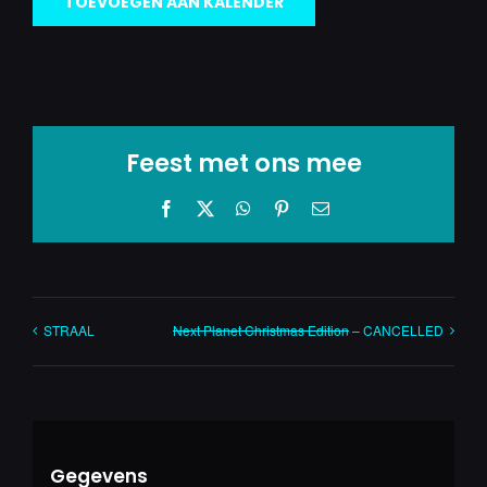
TOEVOEGEN AAN KALENDER
Feest met ons mee
Facebook
X
WhatsApp
Pinterest
E-
mail
STRAAL
Next Planet Christmas Edition
– CANCELLED
Gegevens