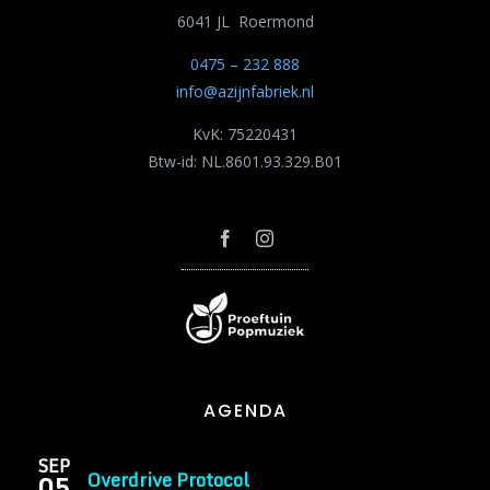
6041 JL Roermond
0475 – 232 888
info@azijnfabriek.nl
KvK: 75220431
Btw-id: NL.8601.93.329.B01
AGENDA
SEP
Overdrive Protocol
05