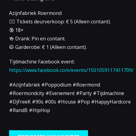
Azijnfabriek Roermond
👉🏻 Tickets deurverkoop: € 5 (Alleen contant).
🔞 18+
🍻 Drank: Pin en contant.
🧥 Garderobe: € 1 (Alleen contant).
Tijdmachine Facebook event:
https://www.facebook.com/events/1501059117411709/
#Azijnfabriek #Poppodium #Roermond
#Roermondcity #Evenement #Party #Tijdmachine
#DjFreeK #90s #00s #House #Pop #HappyHardcore
#RandB #HipHop