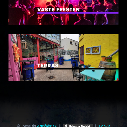
© Copyright
Azijnfabriek⁩
|
|
Cookie