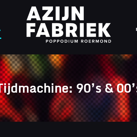
A
Tijdmachine: 90’s & 00’