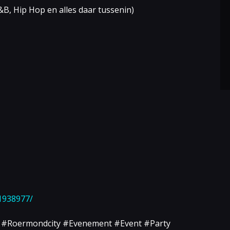
&B, Hip Hop en alles daar tussenin)
1938977/
 #Roermondcity #Evenement #Event #Party