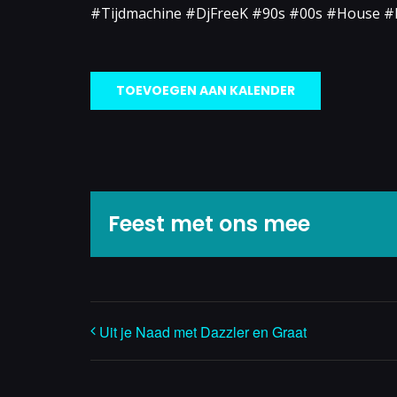
#Tijdmachine #DjFreeK #90s #00s #House 
TOEVOEGEN AAN KALENDER
Feest met ons mee
Uit je Naad met Dazzler en Graat