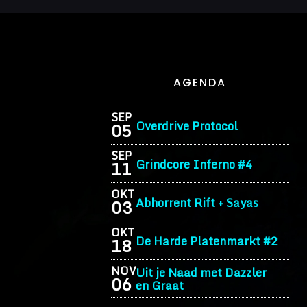
AGENDA
SEP
Overdrive Protocol
05
SEP
Grindcore Inferno #4
11
OKT
Abhorrent Rift + Sayas
03
OKT
De Harde Platenmarkt #2
18
NOV
Uit je Naad met Dazzler
06
en Graat