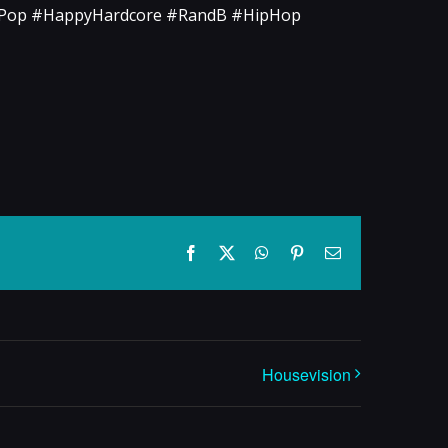
#Pop #HappyHardcore #RandB #HipHop
Facebook
X
WhatsApp
Pinterest
E-
mail
Housevision