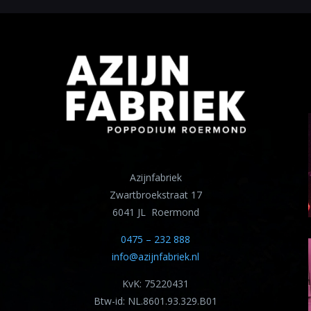
Azijnfabriek
Zwartbroekstraat 17
6041 JL Roermond
0475 – 232 888
info@azijnfabriek.nl
KvK: 75220431
Btw-id: NL.8601.93.329.B01