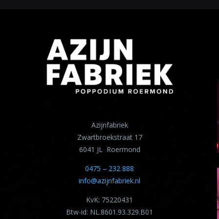
Azijnfabriek
Zwartbroekstraat 17
6041 JL Roermond
0475 – 232 888
info@azijnfabriek.nl
KvK: 75220431
Btw-id: NL.8601.93.329.B01