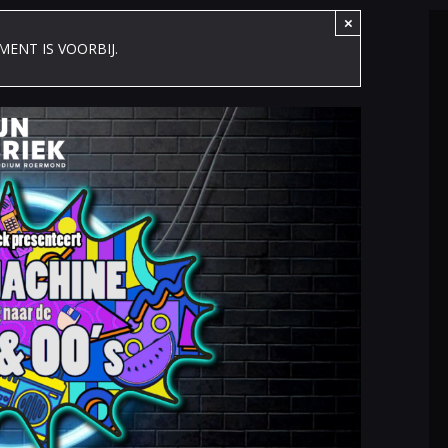
×
MENT IS VOORBIJ.