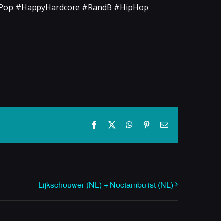
#Pop #HappyHardcore #RandB #HipHop
Facebook
X
WhatsApp
Pinterest
E-
mail
Lijkschouwer (NL) + Noctambulist (NL)