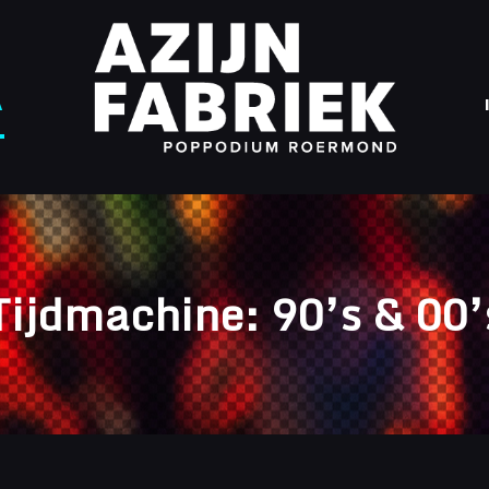
A
Tijdmachine: 90’s & 00’