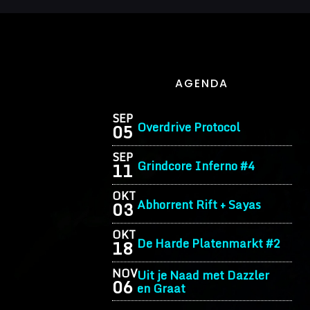
AGENDA
SEP
Overdrive Protocol
05
SEP
Grindcore Inferno #4
11
OKT
Abhorrent Rift + Sayas
03
OKT
De Harde Platenmarkt #2
18
NOV
Uit je Naad met Dazzler
06
en Graat