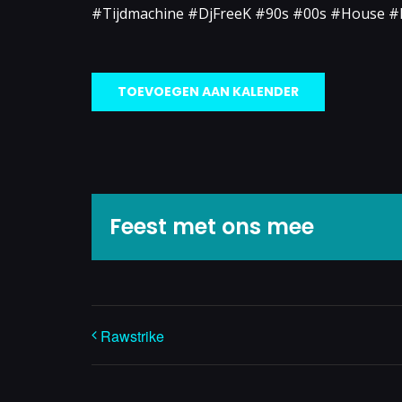
#Tijdmachine #DjFreeK #90s #00s #House 
TOEVOEGEN AAN KALENDER
Feest met ons mee
Rawstrike