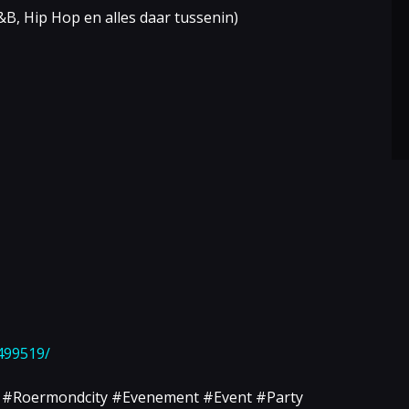
&B, Hip Hop en alles daar tussenin)
499519/
 #Roermondcity #Evenement #Event #Party