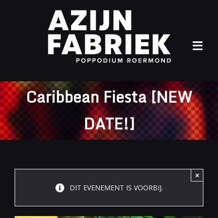
Ga
naar
inhoud
Tog
Navi
Home
Caribbean Fiesta [NEW
Agenda
DATE!]
Info
Archief
×
Contact
DIT EVENEMENT IS VOORBIJ.