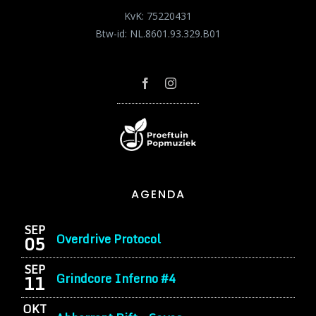
KvK: 75220431
Btw-id: NL.8601.93.329.B01
AGENDA
SEP
Overdrive Protocol
05
SEP
Grindcore Inferno #4
11
OKT