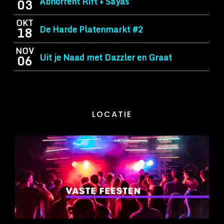
Abhorrent Rift + Sayas
03
OKT
De Harde Platenmarkt #2
18
NOV
Uit je Naad met Dazzler en Graat
06
LOCATIE