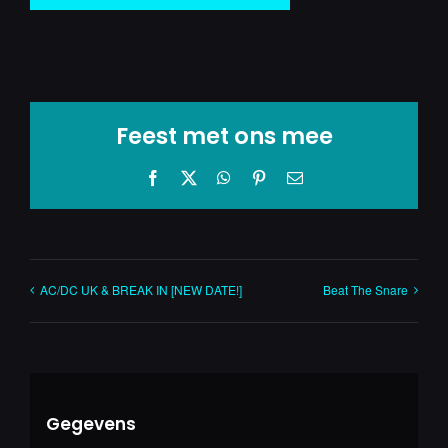
Feest met ons mee
Facebook
X
WhatsApp
Pinterest
E-
mail
AC/DC UK & BREAK IN [NEW DATE!]
Beat The Snare
Gegevens