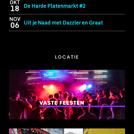
OKT
De Harde Platenmarkt #2
18
NOV
Uit je Naad met Dazzler en Graat
06
LOCATIE