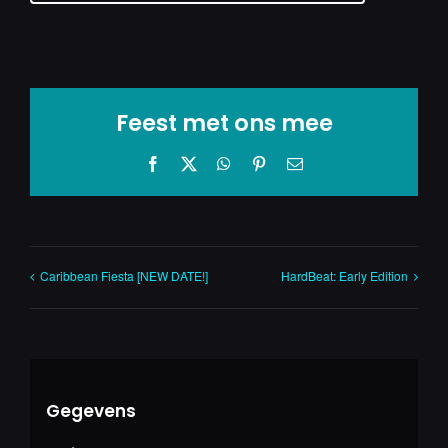
Feest met ons mee
Facebook
X
WhatsApp
Pinterest
E-
mail
Caribbean Fiesta [NEW DATE!]
HardBeat: Early Edition
Gegevens