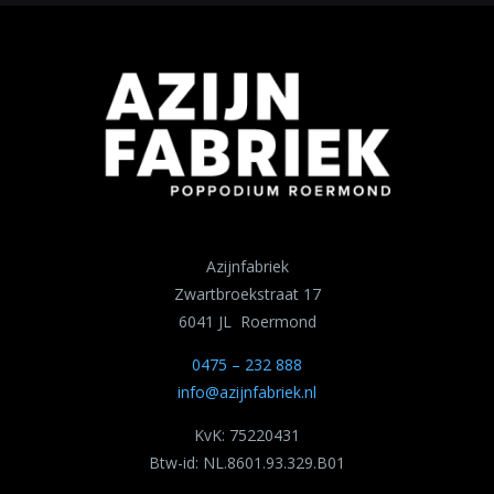
Azijnfabriek
Zwartbroekstraat 17
6041 JL Roermond
0475 – 232 888
info@azijnfabriek.nl
KvK: 75220431
Btw-id: NL.8601.93.329.B01