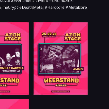
tival #Evenement #Event #Livemuziek
TheCrypt #DeathMetal #Hardcore #Metalcore