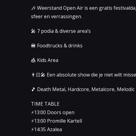
🎶 Weerstand Open Air is een gratis festivalda
sfeer en verrassingen.
🎤 7 podia & diverse area’s
🍔 Foodtrucks & drinks
🎪 Kids Area
👨🏻‍🎤 Een absolute show die je niet wilt misse
🎵 Death Metal, Hardcore, Metalcore, Melodic
TIME TABLE
⚡️13:00 Doors open
⚡️13:00 Promille Kartell
⚡️14:35 Azalea