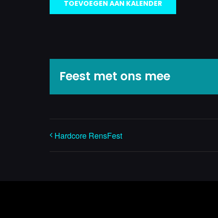
TOEVOEGEN AAN KALENDER
Feest met ons mee
Hardcore RensFest