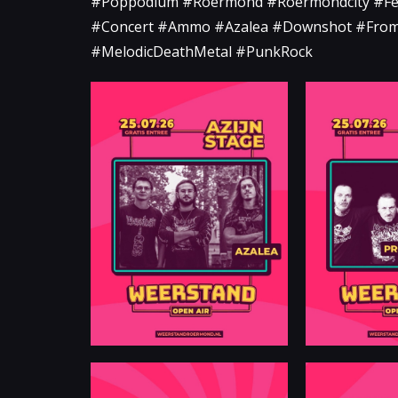
#Poppodium #Roermond #Roermondcity #Fes
#Concert #Ammo #Azalea #Downshot #From
#MelodicDeathMetal #PunkRock