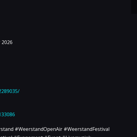
 2026
2289035/
133086
stand #WeerstandOpenAir #WeerstandFestival