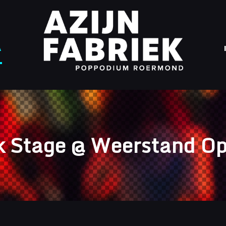
A
ek Stage @ Weerstand Op