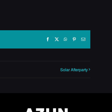
Facebook
X
WhatsApp
Pinterest
E-
mail
Solar Afterparty