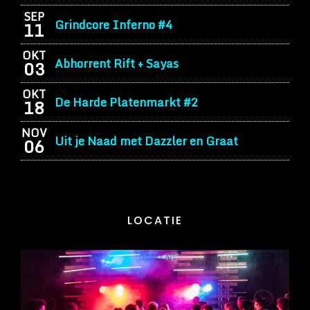
SEP
Grindcore Inferno #4
11
OKT
Abhorrent Rift + Sayas
03
OKT
De Harde Platenmarkt #2
18
NOV
Uit je Naad met Dazzler en Graat
06
LOCATIE