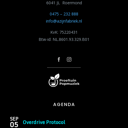
6041 JL Roermond
0475 – 232 888
info@azijnfabriek.nl
KvK: 75220431
Btw-id: NL.8601.93.329.B01
AGENDA
SEP
Overdrive Protocol
05