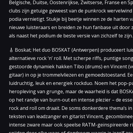
Belgische, Duitse, Oostenrijkse, Zwitserse, Franse en 
clubs zijn getuige geweest van de punkrock wervelwind
podia vernietigt. Stukje bij beetje winnen ze de harten v
nieuwe luisteraars en breiden ze hun fanbase uit door 
als naast het podium de beste versie van zichzelf te zijn.
🎸 Boskat; Het duo BOSKAT (Antwerpen) produceert lui
alternatieve rock ‘n’ roll. Met scherpe riffs, puntige so
gestoorde dynamiek hakken Tibo (drums) en Vincent (v
gitaar) in op je trommelvliezen en gemoedstoestand. E
luidruchtig, leuk en energiek rockduo. Noem het pop-p
heropleving van grunge, maar de waarheid is dat BOSKA
op het randje van burn-out en intense plezier – de esse
rock and roll om draait. De soms donkerdere thema’s in
teksten van leadzanger en gitarist Vincent, gecombine
intense zware maar ook speelse RATM-geïnspireerde rif
snijden door elke waas of dagdroom waarin je jezelf z