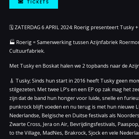
TICKETS
🗓 ZATERDAG 6 APRIL 2024: Roerig presenteert Tusky +
🏭 Roerig = Samenwerking tussen Azijnfabriek Roermo
Cultuurfabriek.
Met Tusky en Boskat halen we 2 topbands naar de Azijn
🎸 Tusky; Sinds hun start in 2016 heeft Tusky geen mo
stilgezeten. Met twee LP’s en een EP op zak mag het zee
zijn dat de band hun honger voor luide, snelle en furie
punkrock blijft voeden en nu terug is met hun nieuwe LP
Nederlandse, Belgische en Duitse festivals als Noorders
Zwarte Cross, Jera on Air, Bevrijdingsfestivals, Paaspo
to the Village, MadNes, Brakrock, Sjock en vele Nederla