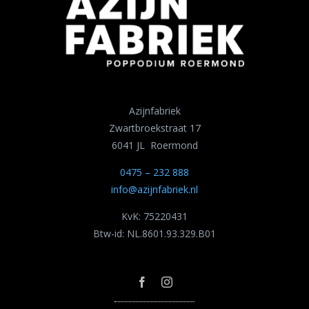
Azijnfabriek
Zwartbroekstraat 17
6041 JL Roermond
0475 – 232 888
info@azijnfabriek.nl
KvK: 75220431
Btw-id: NL.8601.93.329.B01