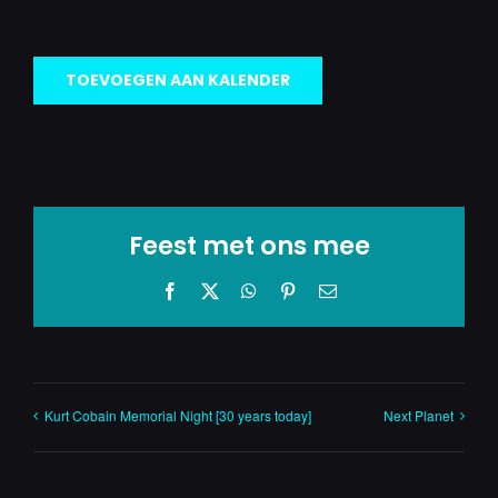
TOEVOEGEN AAN KALENDER
Feest met ons mee
Facebook
X
WhatsApp
Pinterest
E-
mail
Kurt Cobain Memorial Night [30 years today]
Next Planet