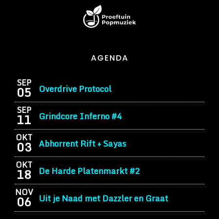
AGENDA
SEP
Overdrive Protocol
05
SEP
Grindcore Inferno #4
11
OKT
Abhorrent Rift + Sayas
03
OKT
De Harde Platenmarkt #2
18
NOV
Uit je Naad met Dazzler en Graat
06