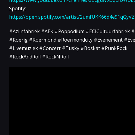
Spotify:
https://open.spotify.com/artist/2umfUKK66d4e91qGyVZ
#Azijnfabriek #AEK #Poppodium #ECICultuurfabriek #
#Roerig #Roermond #Roermondcity #Evenement #Eve
#Livemuziek #Concert #Tusky #Boskat #PunkRock
#RockAndRoll #RockNRoll