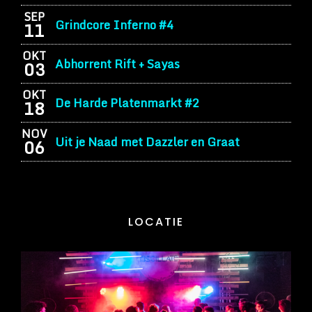
SEP
Grindcore Inferno #4
11
OKT
Abhorrent Rift + Sayas
03
OKT
De Harde Platenmarkt #2
18
NOV
Uit je Naad met Dazzler en Graat
06
LOCATIE