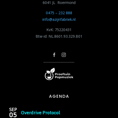
6041 JL Roermond
0475 – 232 888
info@azijnfabriek.nl
KvK: 75220431
Btw-id: NL.8601.93.329.B01
AGENDA
SEP
Overdrive Protocol
05