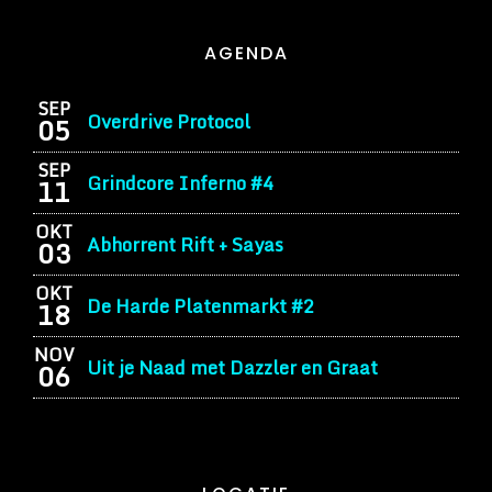
AGENDA
SEP
Overdrive Protocol
05
SEP
Grindcore Inferno #4
11
OKT
Abhorrent Rift + Sayas
03
OKT
De Harde Platenmarkt #2
18
NOV
Uit je Naad met Dazzler en Graat
06