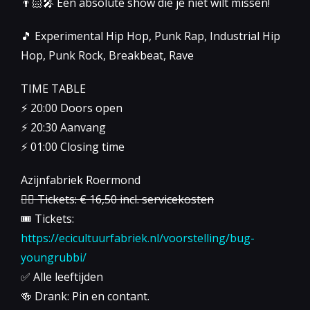
👨🏻‍🎤 Een absolute show die je niet wilt missen!
🎵 Experimental Hip Hop, Punk Rap, Industrial Hip
Hop, Punk Rock, Breakbeat, Rave
TIME TABLE
⚡️ 20:00 Doors open
⚡️ 20:30 Aanvang
⚡️ 01:00 Closing time
Azijnfabriek Roermond
👉🏻 Tickets: € 16,50 incl. servicekosten
🎟 Tickets:
https://ecicultuurfabriek.nl/voorstelling/bug-
youngrubbi/
✅ Alle leeftijden
🍻 Drank: Pin en contant.