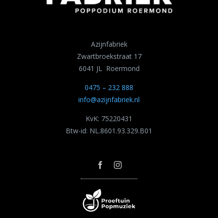
Azijnfabriek
Zwartbroekstraat 17
6041 JL Roermond
0475 – 232 888
info@azijnfabriek.nl
KvK: 75220431
Btw-id: NL.8601.93.329.B01