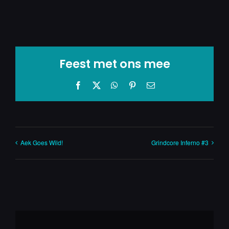
Feest met ons mee
Facebook
X
WhatsApp
Pinterest
E-
mail
Aek Goes Wild!
Grindcore Inferno #3