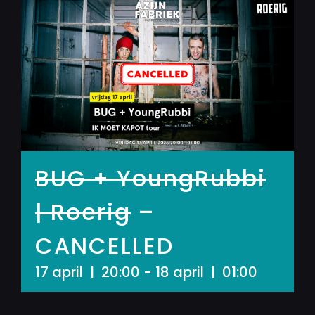
BUG + YoungRubbi
| Roerig
–
CANCELLED
17 april | 20:00
-
18 april | 01:00