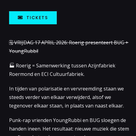
TICKETS
🗓 VRIJDAG 17 APRIL 2026: Roerig presenteert BUG +
YoungRubbi!
🏭 Roerig = Samenwerking tussen Azijnfabriek
Roermond en ECI Cultuurfabriek.
In tijden van polarisatie en vervreemding staan we
steeds verder van elkaar verwijderd, alsof we
tegenover elkaar staan, in plaats van naast elkaar.
Punk-rap vrienden YoungRubbi en BUG sloegen de
handen ineen. Het resultaat: nieuwe muziek die stem