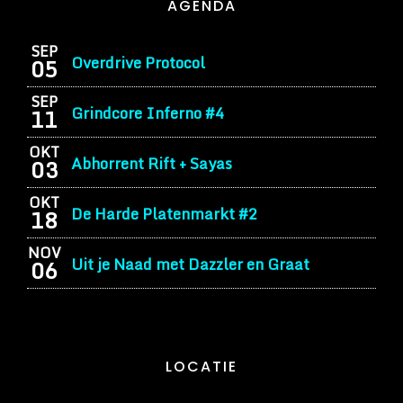
AGENDA
SEP
Overdrive Protocol
05
SEP
Grindcore Inferno #4
11
OKT
Abhorrent Rift + Sayas
03
OKT
De Harde Platenmarkt #2
18
NOV
Uit je Naad met Dazzler en Graat
06
LOCATIE