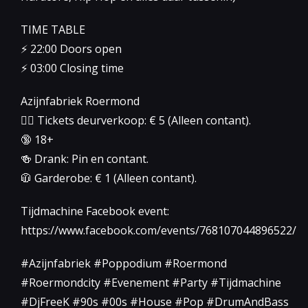
TIME TABLE
⚡️ 22:00 Doors open
⚡️ 03:00 Closing time
Azijnfabriek Roermond
👉🏻 Tickets deurverkoop: € 5 (Alleen contant).
🔞 18+
🍻 Drank: Pin en contant.
🧥 Garderobe: € 1 (Alleen contant).
Tijdmachine Facebook event:
https://www.facebook.com/events/768107044896522/
#Azijnfabriek #Poppodium #Roermond
#Roermondcity #Evenement #Party #Tijdmachine
#DjFreeK #90s #00s #House #Pop #DrumAndBass