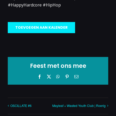
#HappyHardcore #HipHop
TOEVOEGEN AAN KALENDER
Feest met ons mee
Facebook
X
WhatsApp
Pinterest
E-
mail
OSCILLATE #6
Mayleaf + Wasted Youth Club | Roerig