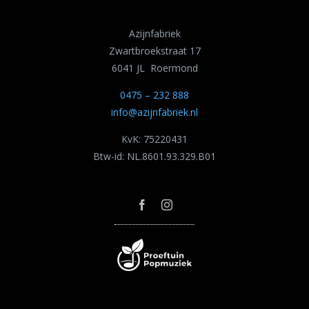
Azijnfabriek
Zwartbroekstraat 17
6041 JL Roermond
0475 – 232 888
info@azijnfabriek.nl
KvK: 75220431
Btw-id: NL.8601.93.329.B01