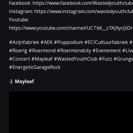
Facebook: https://www.facebook.com/Wastedyouthclub
Instagram: https://www.instagram.com/wastedyouthclu
Youtube:
https://www.youtube.com/channel/UCTb6__z7AJ9ycIJiD
#Azijnfabriek #AEK #Poppodium #ECICultuurfabriek #
#Roerig #Roermond #Roermondcity #Evenement #Liv
#Concert #Mayleaf #WastedYouthClub #Fuzz #Grung
#EnergeticGarageRock
🎸
Mayleaf