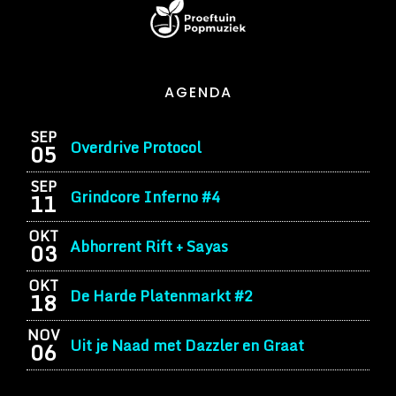
AGENDA
SEP
Overdrive Protocol
05
SEP
Grindcore Inferno #4
11
OKT
Abhorrent Rift + Sayas
03
OKT
De Harde Platenmarkt #2
18
NOV
Uit je Naad met Dazzler en Graat
06