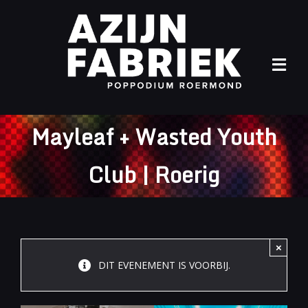
Ga
naar
inhoud
Tog
Navi
Home
Mayleaf + Wasted Youth
Agenda
Club | Roerig
Info
Archief
×
Contact
DIT EVENEMENT IS VOORBIJ.