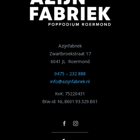
Azijnfabriek
Zwartbroekstraat 17
6041 JL Roermond
0475 – 232 888
info@azijnfabriek.nl
KvK: 75220431
Btw-id: NL.8601.93.329.B01