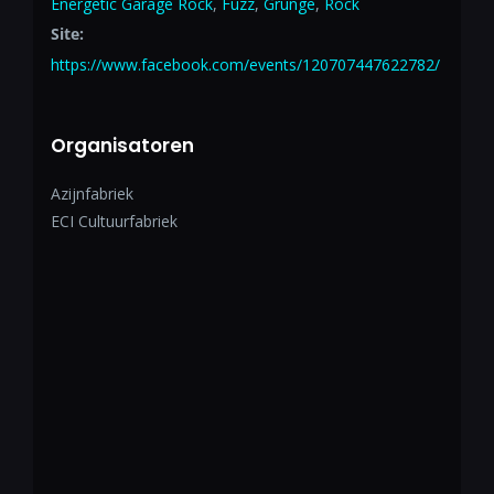
Energetic Garage Rock
,
Fuzz
,
Grunge
,
Rock
Site:
https://www.facebook.com/events/120707447622782/
Organisatoren
Azijnfabriek
ECI Cultuurfabriek