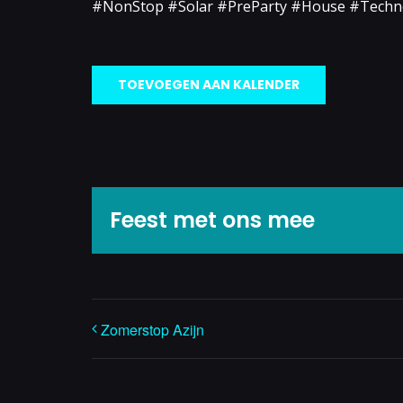
#NonStop #Solar #PreParty #House #Tech
TOEVOEGEN AAN KALENDER
Feest met ons mee
Zomerstop Azijn