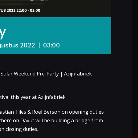
y
ustus 2022 | 03:00
olar Weekend Pre-Party | Azijnfabriek
al this year at Azijnfabriek
Bastian Tiles & Roel Berson on opening duties
there on Davut will be building a bridge from
n closing duties.