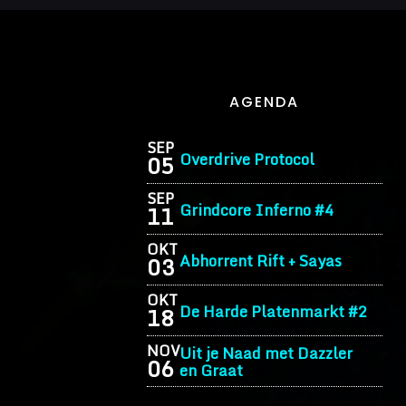
AGENDA
SEP
Overdrive Protocol
05
SEP
Grindcore Inferno #4
11
OKT
Abhorrent Rift + Sayas
03
OKT
De Harde Platenmarkt #2
18
NOV
Uit je Naad met Dazzler
06
en Graat