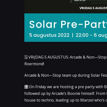
Solar Pre-Part
5 augustus 2022 | 22:00
-
6 aug
🗓 VRIJDAG 5 AUGUSTUS: Arcade & Non—Stop S
Roermond!
Arcade & Non—Stop team up during Solar Festiv
🎛 On Friday we are hosting a pre party with 
followed up by Arcade’s Boonie himself. From 
house to techno, leading up to Manzel who’s o