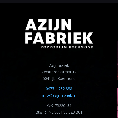
Azijnfabriek
Zwartbroekstraat 17
6041 JL Roermond
0475 – 232 888
info@azijnfabriek.nl
KvK: 75220431
Btw-id: NL.8601.93.329.B01