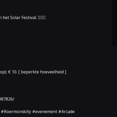
et Solar Festival. 🏃🏻‍♀️
op): € 10. [ beperkte hoeveelheid ]
987826/
 #Roermondcity #evenement #Arcade