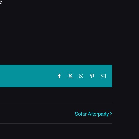
no
Facebook
X
WhatsApp
Pinterest
E-
mail
Solar Afterparty