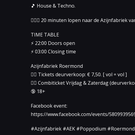
🎵 House & Techno.
🤸🏻‍♂️ 20 minuten lopen naar de Azijnfabriek van h
TIME TABLE
⚡️ 22:00 Doors open
⚡️ 03:00 Closing time
Azijnfabriek Roermond
👉🏻 Tickets deurverkoop: € 7,50. [ vol = vol ]
👉🏻 Combiticket Vrijdag & Zaterdag (deurverko
🔞 18+
Facebook event:
https://www.facebook.com/events/580993956
#Azijnfabriek #AEK #Poppodium #Roermond