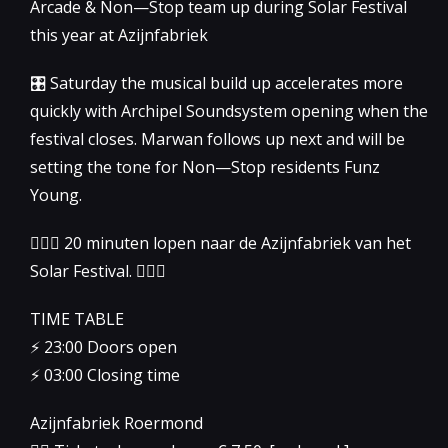
Arcade & Non—Stop team up during Solar Festival
this year at Azijnfabriek
🎛 Saturday the musical build up accelerates more
quickly with Archipel Soundsystem opening when the
festival closes. Marwan follows up next and will be
setting the tone for Non—Stop residents Funz
Young.
🤸🏻‍♂️ 20 minuten lopen naar de Azijnfabriek van het
Solar Festival. 🏃🏻‍♀️
TIME TABLE
⚡️ 23:00 Doors open
⚡️ 03:00 Closing time
Azijnfabriek Roermond