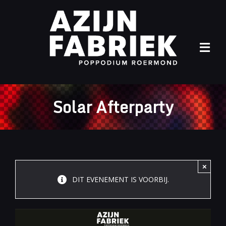
Ga
naar
inhoud
Tog
Navi
Home
Solar Afterparty
Agenda
Info
Archief
×
DIT EVENEMENT IS VOORBIJ.
Contact