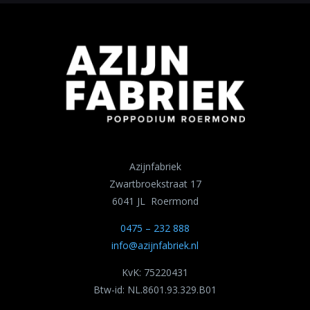
Azijnfabriek
Zwartbroekstraat 17
6041 JL Roermond
0475 – 232 888
info@azijnfabriek.nl
KvK: 75220431
Btw-id: NL.8601.93.329.B01