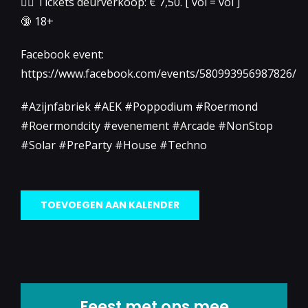
👉🏻 Tickets deurverkoop: € 7,50. [ vol = vol ]
🔞 18+
Facebook event:
https://www.facebook.com/events/580993956987826/
#Azijnfabriek #AEK #Poppodium #Roermond
#Roermondcity #evenement #Arcade #NonStop
#Solar #PreParty #House #Techno
TOEVOEGEN AAN KALENDER
Feest met ons mee