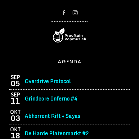
AGENDA
SEP
Overdrive Protocol
05
SEP
Grindcore Inferno #4
11
OKT
Abhorrent Rift + Sayas
03
OKT
De Harde Platenmarkt #2
18