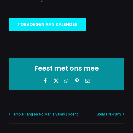
TOEVOEGEN AAN KALENDER
Feest met ons mee
Facebook
X
WhatsApp
Pinterest
E-
mail
Temple Fang en No Man’s Valley | Roerig
Solar Pre-Party