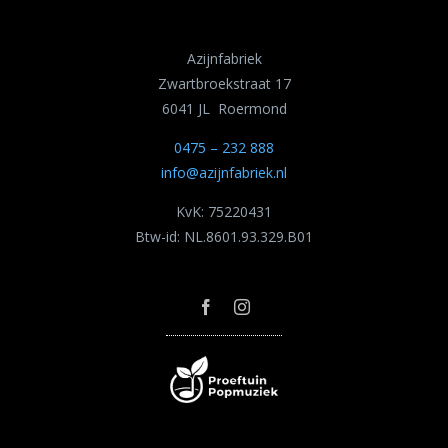
Azijnfabriek
Zwartbroekstraat 17
6041 JL Roermond
0475 – 232 888
info@azijnfabriek.nl
KvK: 75220431
Btw-id: NL.8601.93.329.B01