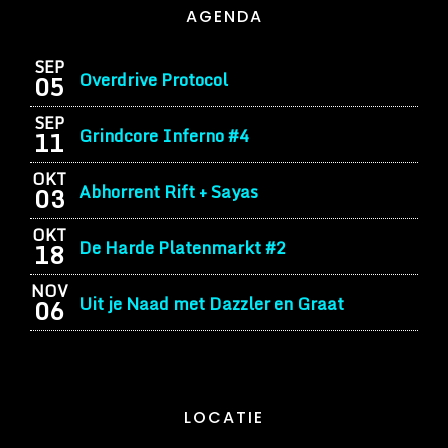
AGENDA
SEP
Overdrive Protocol
05
SEP
Grindcore Inferno #4
11
OKT
Abhorrent Rift + Sayas
03
OKT
De Harde Platenmarkt #2
18
NOV
Uit je Naad met Dazzler en Graat
06
LOCATIE