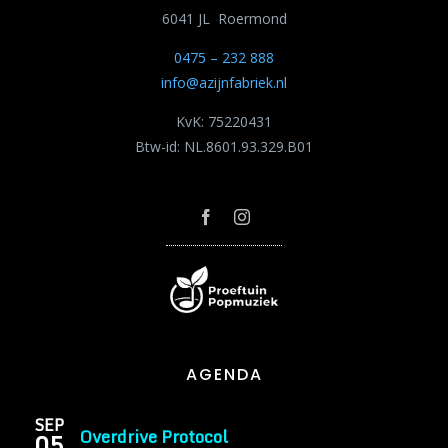
6041 JL Roermond
0475 – 232 888
info@azijnfabriek.nl
KvK: 75220431
Btw-id: NL.8601.93.329.B01
AGENDA
SEP
Overdrive Protocol
05