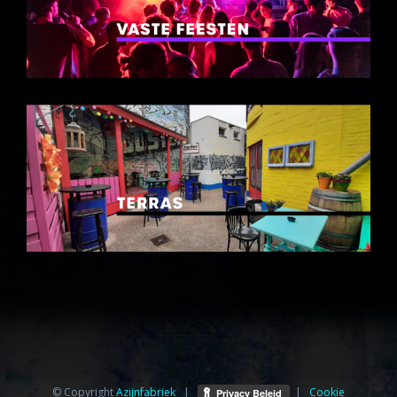
© Copyright
Azijnfabriek⁩
|
|
Cookie