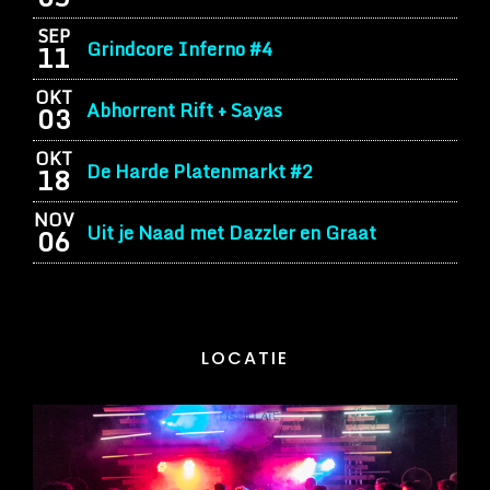
SEP
Grindcore Inferno #4
11
OKT
Abhorrent Rift + Sayas
03
OKT
De Harde Platenmarkt #2
18
NOV
Uit je Naad met Dazzler en Graat
06
LOCATIE