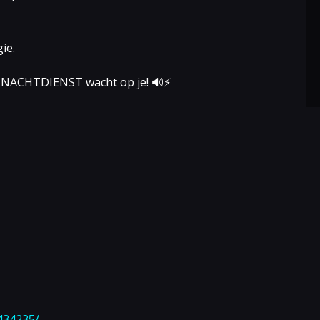
ie.
t. NACHTDIENST wacht op je! 🔊⚡
434235/