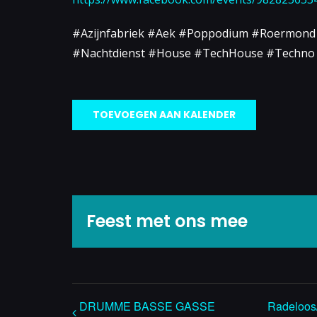
#Azijnfabriek #Aek #Poppodium #Roermond
#Nachtdienst #House #TechHouse #Techno
TOEVOEGEN AAN KALENDER
Feest met ons mee
DRUMME BASSE GASSE
Radeloos/