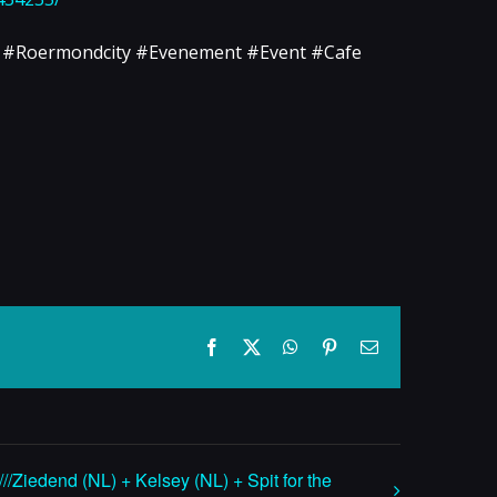
 #Roermondcity #Evenement #Event #Cafe
Facebook
X
WhatsApp
Pinterest
E-
mail
//Ziedend (NL) + Kelsey (NL) + Spit for the