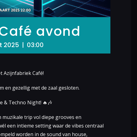
 Café avond
t 2025 | 03:00
 Azijnfabriek Café!
em en gezellig met de zaal gesloten.
 & Techno Night! 🔥🎶
n muzikale trip vol diepe grooves en
él een intieme setting waar de vibes centraal
ompeld worden in de sound van house,