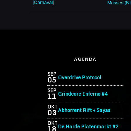
[Carnaval]
Masses (N
AGENDA
SEP
Overdrive Protocol
05
SEP
Grindcore Inferno #4
11
OKT
Abhorrent Rift + Sayas
03
OKT
De Harde Platenmarkt #2
18