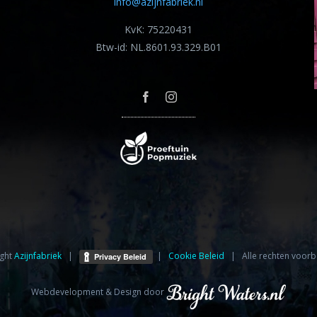
info@azijnfabriek.nl
KvK: 75220431
Btw-id: NL.8601.93.329.B01
ght
Azijnfabriek⁩
|
|
Cookie Beleid
| Alle rechten voorb
Webdevelopment & Design door