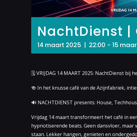
NachtDienst |
14 maart 2025 | 22:00
-
15 maar
🗓 VRIJDAG 14 MAART 2025: NachtDienst bij het
🍻 In het knusse café van de Azijnfabriek, inti
🔊 NACHTDIENST presents: House, Techhouse
Vrijdag 14 maart transformeert het café in ee
hypnotiserende beats. Geen dansvloer, maar w
staan. Lekker hangen, genieten en onderged