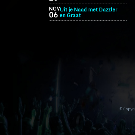
NOV
Uit je Naad met Dazzler
06
en Graat
© Copyri