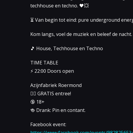
techhouse en techno. 🖤💥
⏳ Van begin tot eind: pure underground energ
Kom langs, voel de muziek en beleef de nach
🎵 House, Techhouse en Techno
TIME TABLE
⚡️ 22:00 Doors open
Azijnfabriek Roermond
👉🏻 GRATIS entree!
🔞 18+
🍻 Drank: Pin en contant.
Facebook event:
https://www.facebook.com/events/982825653