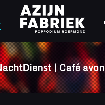
A
achtDienst | Café avo