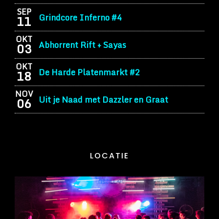
SEP
Grindcore Inferno #4
11
OKT
Abhorrent Rift + Sayas
03
OKT
De Harde Platenmarkt #2
18
NOV
Uit je Naad met Dazzler en Graat
06
LOCATIE