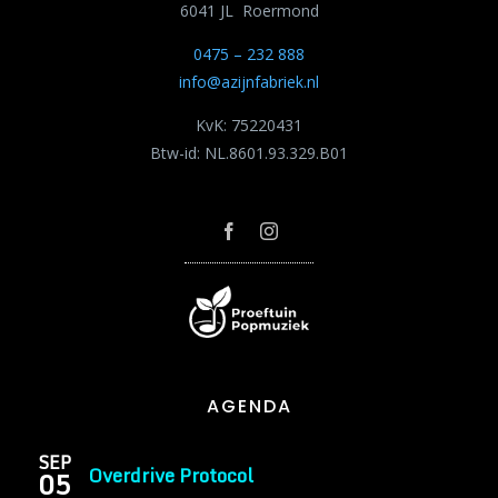
6041 JL Roermond
0475 – 232 888
info@azijnfabriek.nl
KvK: 75220431
Btw-id: NL.8601.93.329.B01
AGENDA
SEP
Overdrive Protocol
05