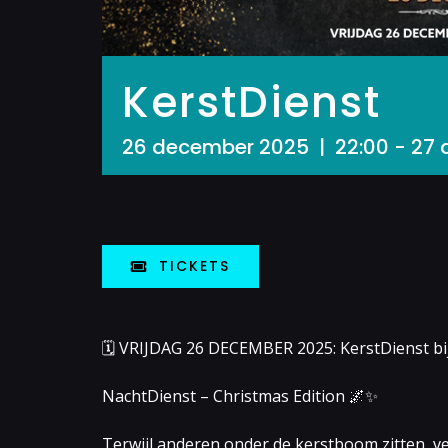
KerstDienst
26 december 2025 | 22:00
-
27 
TICKETS
🗓 VRIJDAG 26 DECEMBER 2025: KerstDienst bij 
NachtDienst – Christmas Edition 🌌✨
Terwijl anderen onder de kerstboom zitten, ve