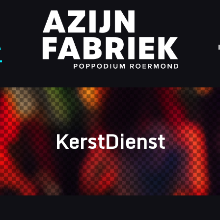
A
KerstDienst