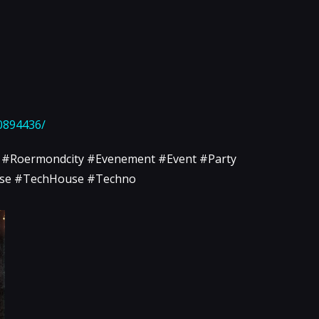
0894436/
 #Roermondcity #Evenement #Event #Party
ouse #TechHouse #Techno