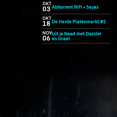
OKT
Abhorrent Rift + Sayas
03
OKT
De Harde Platenmarkt #2
18
NOV
Uit je Naad met Dazzler
06
en Graat