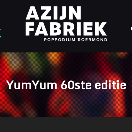
A
YumYum 60ste editie