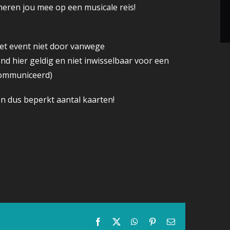
ren jou mee op een musicale reis!
het event niet door vanwege
tend hier geldig en niet inwisselbaar voor een
communiceerd)
 en dus beperkt aantal kaarten!
Facebook
X
WhatsApp
Pinterest
E-
mail