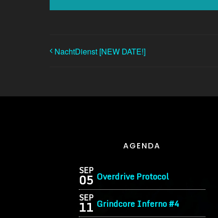
NachtDienst [NEW DATE!]
AGENDA
SEP
Overdrive Protocol
05
SEP
Grindcore Inferno #4
11