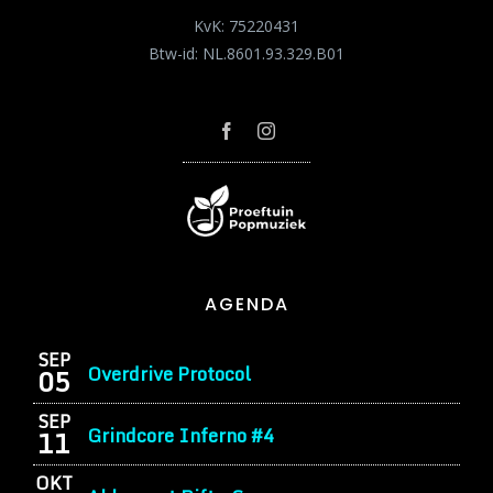
KvK: 75220431
Btw-id: NL.8601.93.329.B01
AGENDA
SEP
Overdrive Protocol
05
SEP
Grindcore Inferno #4
11
OKT