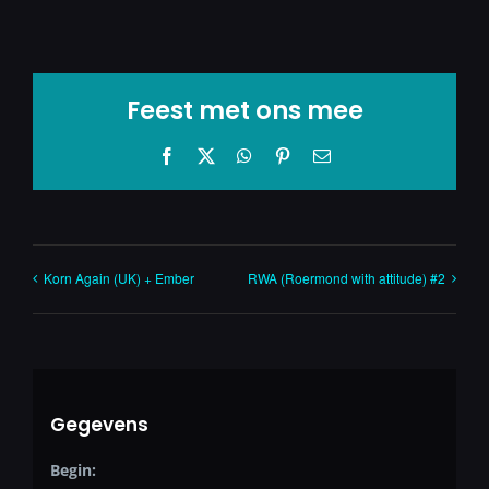
Feest met ons mee
Facebook
X
WhatsApp
Pinterest
E-
mail
Korn Again (UK) + Ember
RWA (Roermond with attitude) #2
Gegevens
Begin: