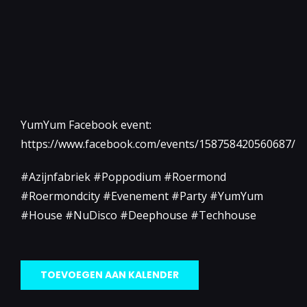
YumYum Facebook event:
https://www.facebook.com/events/158758420560687/
#Azijnfabriek #Poppodium #Roermond
#Roermondcity #Evenement #Party #YumYum
#House #NuDisco #Deephouse #Techhouse
TOEVOEGEN AAN KALENDER