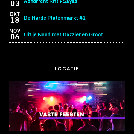
Abhorrent Rift + Sayas
03
OKT
De Harde Platenmarkt #2
18
NOV
Uit je Naad met Dazzler en Graat
06
LOCATIE