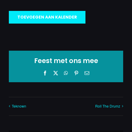
TOEVOEGEN AAN KALENDER
Feest met ons mee
Facebook
X
WhatsApp
Pinterest
E-
mail
Teknown
Roll The Drumz