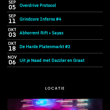
SEP
Overdrive Protocol
05
SEP
Grindcore Inferno #4
11
OKT
Abhorrent Rift + Sayas
03
OKT
De Harde Platenmarkt #2
18
NOV
Uit je Naad met Dazzler en Graat
06
LOCATIE