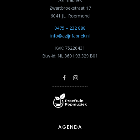
Azijnfabriek
Zwartbroekstraat 17
6041 JL Roermond
0475 – 232 888
info@azijnfabriek.nl
KvK: 75220431
Btw-id: NL.8601.93.329.B01
AGENDA