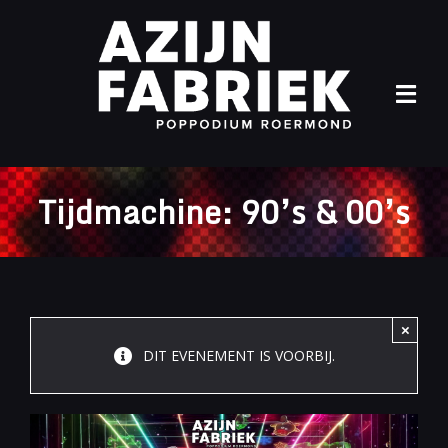
Ga
naar
inhoud
Tog
Navi
Home
Tijdmachine: 90’s & 00’s
Agenda
Info
Archief
×
DIT EVENEMENT IS VOORBIJ.
Contact