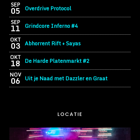
SEP
Overdrive Protocol
05
SEP
Grindcore Inferno #4
11
OKT
Abhorrent Rift + Sayas
03
OKT
De Harde Platenmarkt #2
18
NOV
Uit je Naad met Dazzler en Graat
06
LOCATIE