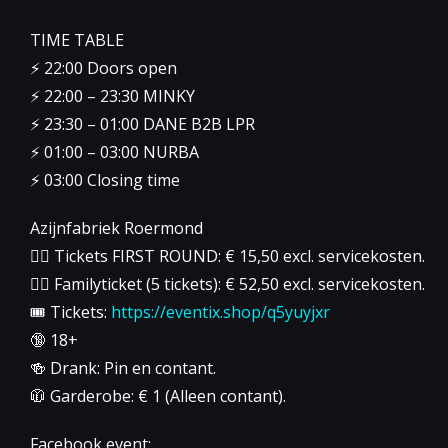
TIME TABLE
⚡️ 22:00 Doors open
⚡️ 22:00 – 23:30 MINKY
⚡️ 23:30 – 01:00 DANE B2B LPR
⚡️ 01:00 – 03:00 NURBA
⚡️ 03:00 Closing time
Azijnfabriek Roermond
👉🏻 Tickets FIRST ROUND: € 15,50 excl. servicekosten.
👉🏻 Familyticket (5 tickets): € 52,50 excl. servicekosten.
🎟 Tickets:
https://eventix.shop/q5yuyjxr
🔞 18+
🍻 Drank: Pin en contant.
🧥 Garderobe: € 1 (Alleen contant).
Facebook event: