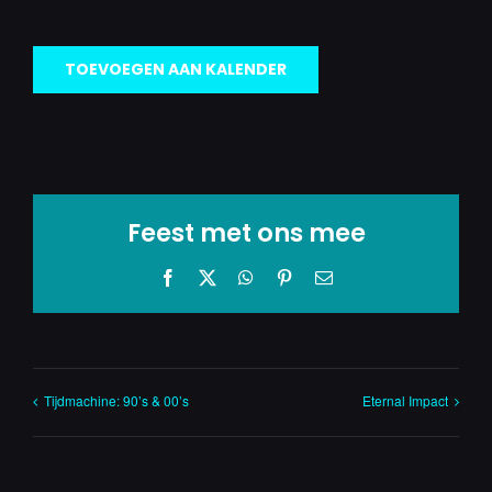
TOEVOEGEN AAN KALENDER
Feest met ons mee
Facebook
X
WhatsApp
Pinterest
E-
mail
Tijdmachine: 90’s & 00’s
Eternal Impact