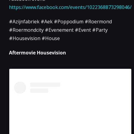
https://www.facebook.com/events/1022368873298046/
#Azijnfabriek #Aek #Poppodium #Roermond
#Roermondcity #Evenement #Event #Party
#Housevision #House
Aftermovie Housevision