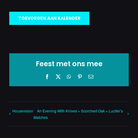
TOEVOEGEN AAN KALENDER
Feest met ons mee
Facebook
X
WhatsApp
Pinterest
E-
mail
Housevision
An Evening With Knives + Scorched Oak + Lucifer’s
Matches