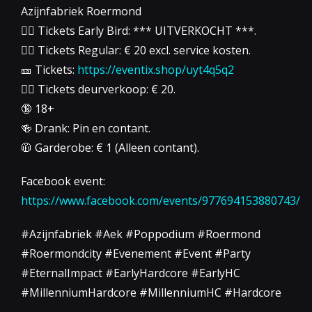
Azijnfabriek Roermond
👉🏻 Tickets Early Bird: *** UITVERKOCHT ***.
👉🏻 Tickets Regular: € 20 excl. service kosten.
🎫 Tickets:
https://eventix.shop/uyt4q5q2
👉🏻 Tickets deurverkoop: € 20.
🔞 18+
🍻 Drank: Pin en contant.
🧥 Garderobe: € 1 (Alleen contant).
Facebook event:
https://www.facebook.com/events/977694153880743/
#Azijnfabriek #Aek #Poppodium #Roermond
#Roermondcity #Evenement #Event #Party
#EternalImpact #EarlyHardcore #EarlyHC
#MillenniumHardcore #MillenniumHC #Hardcore