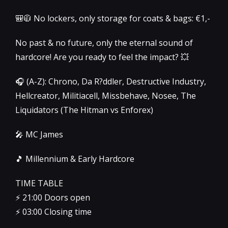
🎒🧥 No lockers, only storage for coats & bags: €1,-
No past & no future, only the eternal sound of
hardcore! Are you ready to feel the impact? 💥
🎧 (A-Z): Chrono, Da R?ddler, Destructive Industry,
Hellcreator, Militiacell, Missbehave, Nosee, The
Liquidators (The Hitman vs Enforex)
🎤 MC James
🎵 Millennium & Early Hardcore
TIME TABLE
⚡️ 21:00 Doors open
⚡️ 03:00 Closing time