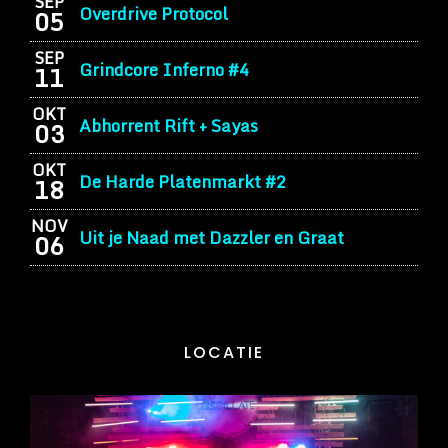
SEP
Overdrive Protocol
05
SEP
Grindcore Inferno #4
11
OKT
Abhorrent Rift + Sayas
03
OKT
De Harde Platenmarkt #2
18
NOV
Uit je Naad met Dazzler en Graat
06
LOCATIE