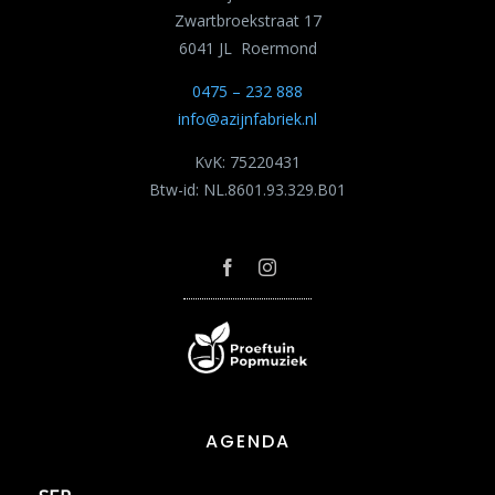
Zwartbroekstraat 17
6041 JL Roermond
0475 – 232 888
info@azijnfabriek.nl
KvK: 75220431
Btw-id: NL.8601.93.329.B01
AGENDA