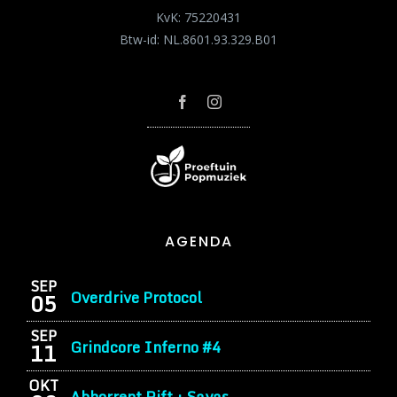
KvK: 75220431
Btw-id: NL.8601.93.329.B01
AGENDA
SEP
Overdrive Protocol
05
SEP
Grindcore Inferno #4
11
OKT
Abhorrent Rift + Sayas