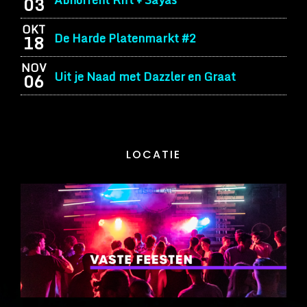
03
OKT
De Harde Platenmarkt #2
18
NOV
Uit je Naad met Dazzler en Graat
06
LOCATIE