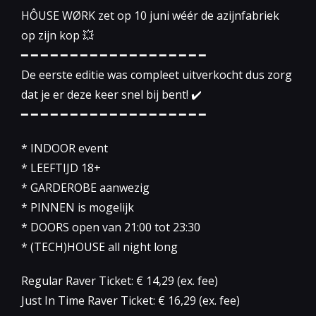
HÔUSE WØRK zet op 10 juni wéér de azijnfabriek
op zijn kop 💥
━ ━ ━ ━ ━ ━ ━ ━ ━ ━ ━ ━ ━ ━ ━ ━ ━ ━ ━
De eerste editie was compleet uitverkocht dus zorg
dat je er deze keer snel bij bent! ✔️
━ ━ ━ ━ ━ ━ ━ ━ ━ ━ ━ ━ ━ ━ ━ ━ ━ ━ ━
* INDOOR event
* LEEFTIJD 18+
* GARDEROBE aanwezig
* PINNEN is mogelijk
* DOORS open van 21:00 tot 23:30
* (TECH)HOUSE all night long
Regular Raver Ticket: € 14,29 (ex. fee)
Just In Time Raver Ticket: € 16,29 (ex. fee)