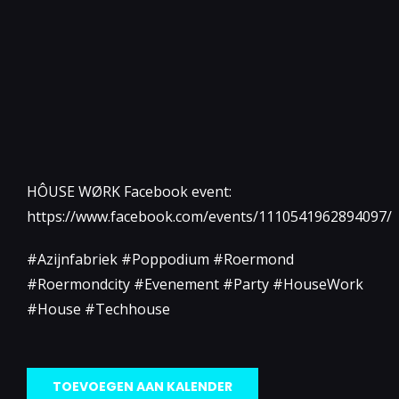
HÔUSE WØRK Facebook event:
https://www.facebook.com/events/1110541962894097/
#Azijnfabriek #Poppodium #Roermond
#Roermondcity #Evenement #Party #HouseWork
#House #Techhouse
TOEVOEGEN AAN KALENDER