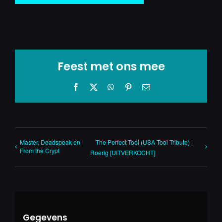
Feest met ons mee
Facebook
X
WhatsApp
Pinterest
E-
mail
Master, Deadspeak en
The Perfect Tool (USA Tool Tribute) |
From the Crypt
Roerig [UITVERKOCHT]
Gegevens