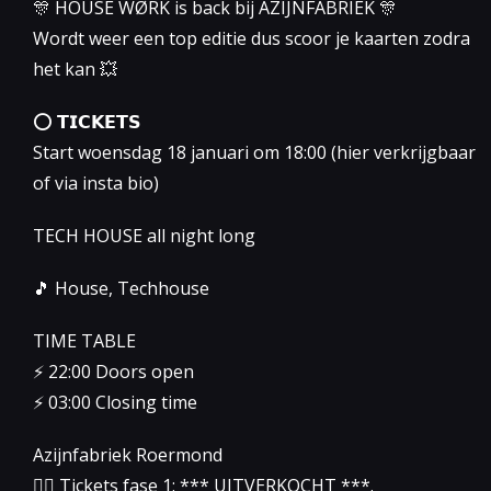
🎊 HÔUSE WØRK is back bij AZIJNFABRIEK 🎊
Wordt weer een top editie dus scoor je kaarten zodra
het kan 💥
⭕️ 𝗧𝗜𝗖𝗞𝗘𝗧𝗦
Start woensdag 18 januari om 18:00 (hier verkrijgbaar
of via insta bio)
TECH HOUSE all night long
🎵 House, Techhouse
TIME TABLE
⚡️ 22:00 Doors open
⚡️ 03:00 Closing time
Azijnfabriek Roermond
👉🏻 Tickets fase 1: *** UITVERKOCHT ***.