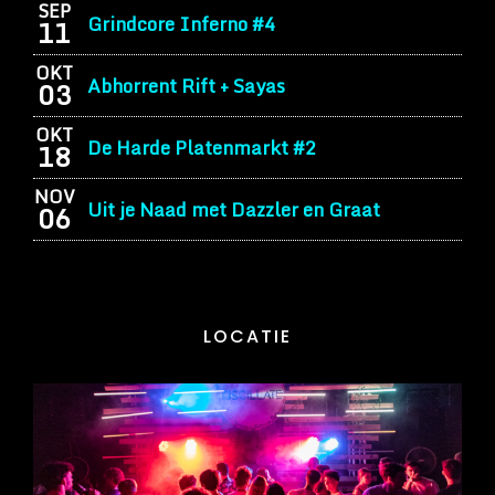
SEP
Grindcore Inferno #4
11
OKT
Abhorrent Rift + Sayas
03
OKT
De Harde Platenmarkt #2
18
NOV
Uit je Naad met Dazzler en Graat
06
LOCATIE