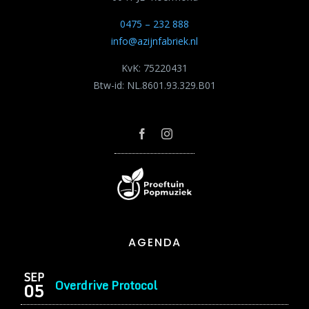
0475 – 232 888
info@azijnfabriek.nl
KvK: 75220431
Btw-id: NL.8601.93.329.B01
AGENDA
SEP
Overdrive Protocol
05