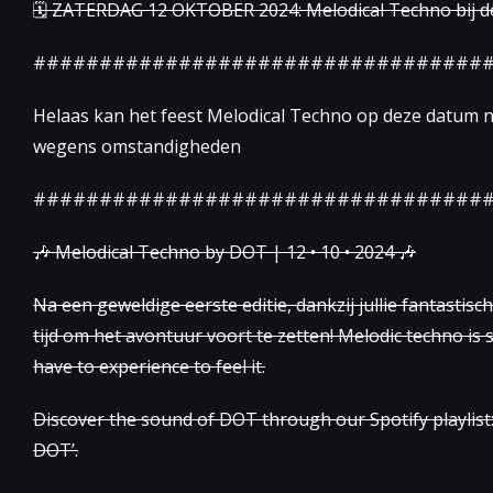
🗓 ZATERDAG 12 OKTOBER 2024: Melodical Techno bij de
##################################
Helaas kan het feest Melodical Techno op deze datum 
wegens omstandigheden
##################################
🎶 Melodical Techno by DOT | 12 • 10 • 2024 🎶
Na een geweldige eerste editie, dankzij jullie fantastisc
tijd om het avontuur voort te zetten! Melodic techno is
have to experience to feel it.
Discover the sound of DOT through our Spotify playlist:
DOT’.