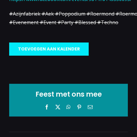
#Azijnfabriek #Aek #Poppodium #Roermond #Roermo
#Evenement #Event #Party #Blessed #Techno
TOEVOEGEN AAN KALENDER
Feest met ons mee
Facebook
X
WhatsApp
Pinterest
E-
mail