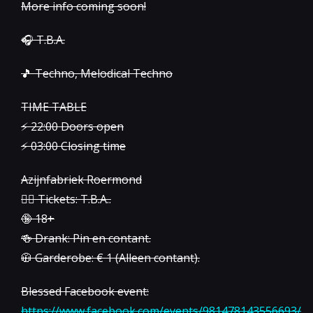
More info coming soon!
🎧 T.B.A.
🎵 Techno, Melodical Techno
TIME TABLE
⚡️ 22:00 Doors open
⚡️ 03:00 Closing time
Azijnfabriek Roermond
👉🏻 Tickets: T.B.A..
🔞 18+
🍻 Drank: Pin en contant.
🧥 Garderobe: € 1 (Alleen contant).
Blessed Facebook event:
https://www.facebook.com/events/981478143556693/