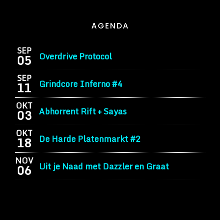
AGENDA
SEP
Overdrive Protocol
05
SEP
Grindcore Inferno #4
11
OKT
Abhorrent Rift + Sayas
03
OKT
De Harde Platenmarkt #2
18
NOV
Uit je Naad met Dazzler en Graat
06