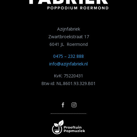
Azijnfabriek
Zwartbroekstraat 17
6041 JL Roermond
0475 – 232 888
info@azijnfabriek.nl
KvK: 75220431
Btw-id: NL.8601.93.329.B01