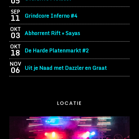
05
SEP
Grindcore Inferno #4
11
OKT
Abhorrent Rift + Sayas
03
OKT
De Harde Platenmarkt #2
18
NOV
Uit je Naad met Dazzler en Graat
06
LOCATIE