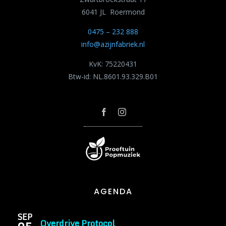
6041 JL Roermond
0475 – 232 888
info@azijnfabriek.nl
KvK: 75220431
Btw-id: NL.8601.93.329.B01
AGENDA
SEP
Overdrive Protocol