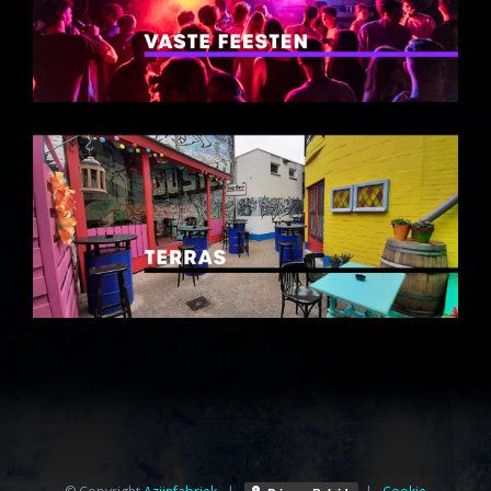
© Copyright
Azijnfabriek⁩
|
|
Cookie