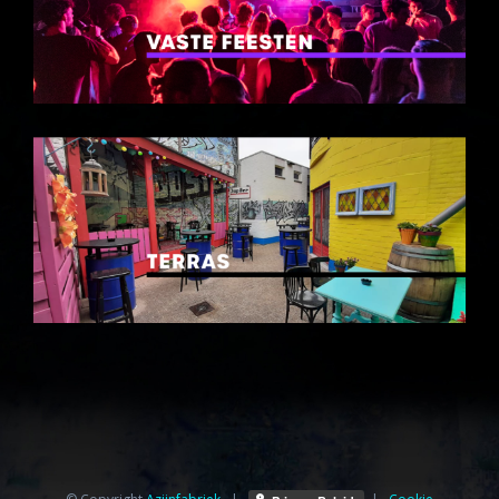
© Copyright
Azijnfabriek⁩
|
|
Cookie