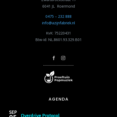
6041 JL Roermond
0475 – 232 888
info@azijnfabriek.nl
KvK: 75220431
Btw-id: NL.8601.93.329.B01
AGENDA
SEP
Overdrive Protocol