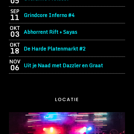
05
SEP
Grindcore Inferno #4
11
OKT
Abhorrent Rift + Sayas
03
OKT
De Harde Platenmarkt #2
18
NOV
Uit je Naad met Dazzler en Graat
06
LOCATIE